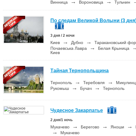
→
→
Винница
Вороновица
Тульчин
По следам Великой Волыни (3 дня
3 дня / 2 ночи
→
→
Киев
Дубно
Таракановський фо
→
Почаевська Лавра
Белая Крыница
Киев
Тайная Тернопольщина
→
→
Тернополь
Теребовля
Микулин
→
→
Рукомыш
Бучач
Тернополь
Чудесное Закарпатье
2 дня/1 ночь
→
→
→
Мукачево
Берегово
Яноши
→
Мукачево