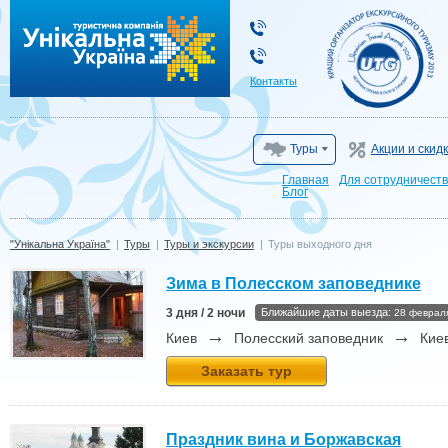
"Унікальна Україна"
Контакты
Туры
Акции и скид
Главная
Для сотрудничест
Блог
"Унікальна Україна"
|
Туры
|
Туры и экскурсии
|
Туры выходного дня
Зима в Полесском заповеднике
3 дня / 2 ночи
Ближайшие даты выезда:
28 феврал
→
→
Киев
Полесский заповедник
Кие
Заказать тур
Праздник вина и Боржавская