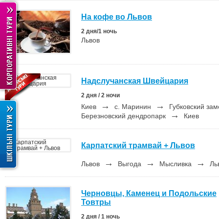
На кофе во Львов
2 дня/1 ночь
Львов
Надслучанская Швейцария
2 дня / 2 ночи
→
→
Киев
с. Маринин
Губковский за
→
Березновский дендропарк
Киев
Карпатский трамвай + Львов
→
→
→
Львов
Выгода
Мысливка
Ль
Черновцы, Каменец и Подольские
Товтры
2 дня / 1 ночь