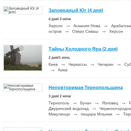
Заповедный Юг (4 дня)
4 дня/ 3 ночи
→
→
Херсон
Аскания-Нова
Арабатска
→
→
остров
Озеро Сиваш
Херсон
Тайны Холодного Яра (2 дня)
2 дня/1 ночь
→
→
→
Киев
Черкассы
Чигирин
Суб
→
Киев
Неповторимая Тернопольщина
3 дня/ 2 ночи
→
→
→
Тернополь
Бучач
Язловец
Р
→
Джуринский водопад
Червоногородск
→
→
Микулинци
пещера Млынки
Тер