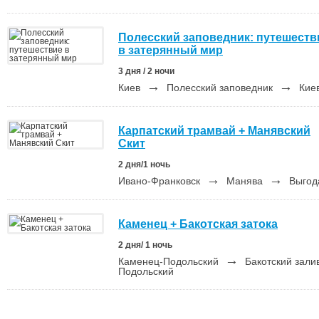
Полесский заповедник: путешеств
в затерянный мир
3 дня / 2 ночи
→
→
Киев
Полесский заповедник
Кие
Карпатский трамвай + Манявский
Скит
2 дня/1 ночь
→
→
Ивано-Франковск
Манява
Выго
Каменец + Бакотская затока
2 дня/ 1 ночь
→
Каменец-Подольский
Бакотский зали
Подольский