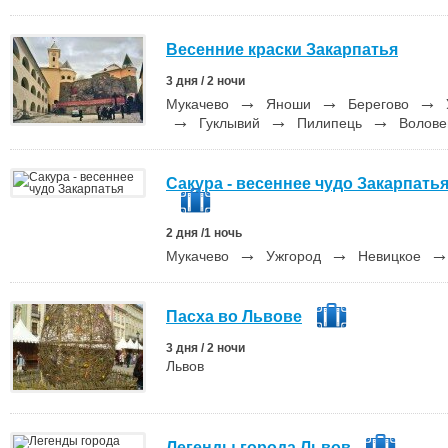
Весенние краски Закарпатья
3 дня / 2 ночи
→
→
→
Мукачево
Яноши
Берегово
→
→
→
Гуклывий
Пилипець
Волове
Сакура - весеннее чудо Закарпать
2 дня /1 ночь
→
→
Мукачево
Ужгород
Невицкое
Пасха во Львове
3 дня / 2 ночи
Львов
Легенды города Львов