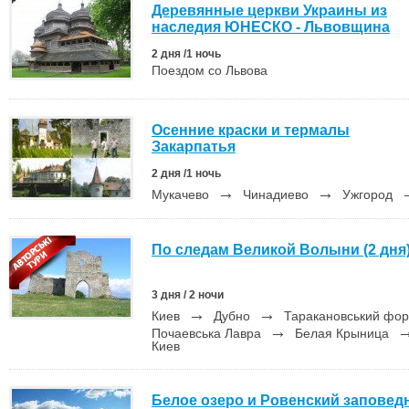
Деревянные церкви Украины из
наследия ЮНЕСКО - Львовщина
2 дня /1 ночь
Поездом со Львова
Осенние краски и термалы
Закарпатья
2 дня /1 ночь
→
→
Мукачево
Чинадиево
Ужгород
По следам Великой Волыни (2 дня
3 дня / 2 ночи
→
→
Киев
Дубно
Таракановський фо
→
Почаевська Лавра
Белая Крыница
Киев
Белое озеро и Ровенский заповед