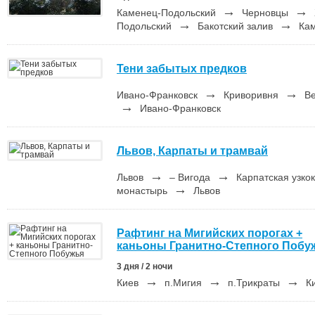
→
→
Каменец-Подольский
Черновцы
→
→
Подольский
Бакотский залив
Кам
Тени забытых предков
→
→
Ивано-Франковск
Криворивня
Ве
→
Ивано-Франковск
Львов, Карпаты и трамвай
→
→
Львов
– Вигода
Карпатская узко
→
монастырь
Львов
Рафтинг на Мигийских порогах +
каньоны Гранитно-Степного Побу
3 дня / 2 ночи
→
→
→
Киев
п.Мигия
п.Трикраты
К