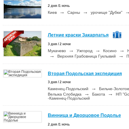
2 дня /1 ночь
→
→
Киев
Сарны
урочище "Дубки"
Летние краски Закарпатья
3 дня / 2 ночи
→
→
→
Мукачево
Ужгород
Косино
Н
→
→
Верхняя Грабовница Гуклывий
П
Вторая Подольская экспедиция
3 дня / 2 ночи
→
Каменец-Подольский
Бильче-Золото
→
→
Велыка Слобидка
Бакота
НП "Gо
-Каменец-Подольский
Винница и Дворцовое Подолье
2 дня /1 ночь