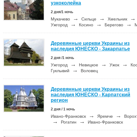
узкоколейка
2 дня/1 ночь
→
→
Мукачево
Сильце
Хмельник
→
→
→
Ужгород
Косино
Берегово
М
Деревянные церкви Украины из
наследия ЮНЕСКО - Закарпатье
2 дня /1 ночь
→
→
→
Ужгород
Невицкое
Ужок
Ко
→
Гуклывий
Воловец
Деревянные церкви Украины из
наследия ЮНЕСКО - Карпатский
регион
2 дня / 1 ночь
→
→
Ивано-Франковск
Яремче
Ворох
→
→
Рогатин
Ивано-Франковск