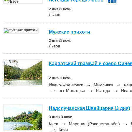
2 дня /1 ночь
Львов
Мужские прихоти
2 дня /1 ночь
Львов
Карпатский трамвай и озеро Сине
2 дня/ 1 ночь
→
→
Ивано-Франковск
Мысливка
наци
→
→
→
пгт. Межгорье
Выгода
Ивано
Надслучанская Швейцария (3 дня)
3 дня / 3 ночи
→
→
Киев
Маринин (Ровенская обл.)
→
Киев