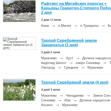
Рафтинг на Мигийских порогах +
Каньоны Гранитно-Степного Побу
2 дня
2 дня / 2 ночи
→
→
→
Киев
п.Мигия
п.Трикраты
К
Тропой Серебрянной земли
Закарпатья (3 дня)
3 дня/ 2 ночи
→
→
Мукачево
Хуст
Долина нарцисс
→
→
водопад Шипот
озеро Синевир
Т
→
→
Ужгород
Среднее
Мукачево
Тропой Серебряной земли (4 дня)
4 дня/ 3 ночи
→
→
Мукачево
Чинадиево
Замок Сен
→
→
Синевир
Иза
Долина нарциссов
→
Косино
Мукачево