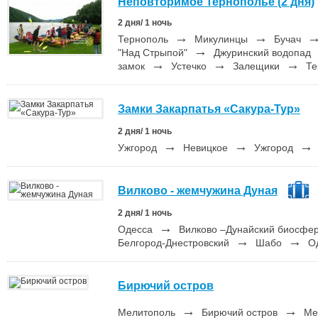
Неповторимое Тернополье (2 дня)
2 дня/ 1 ночь
→
→
Тернополь
Микулинцы
Бучач
→
"Над Стрыпой"
Джуринский водопад
→
→
→
замок
Устечко
Залещики
Те
Замки Закарпатья «Сакура-Тур»
2 дня/ 1 ночь
→
→
→
Ужгород
Невицкое
Ужгород
Вилково - жемчужина Дуная
2 дня/ 1 ночь
→
Одесса
Вилково –Дунайский биосфер
→
→
Белгород-Днестровский
Шабо
Од
Бирючий остров
→
→
Мелитополь
Бирючий остров
Ме