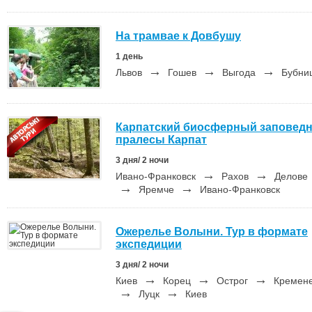
На трамвае к Довбушу
1 день
→
→
→
Львов
Гошев
Выгода
Бубн
Карпатский биосферный заповедн
пралесы Карпат
3 дня/ 2 ночи
→
→
Ивано-Франковск
Рахов
Делове
→
→
Яремче
Ивано-Франковск
Ожерелье Волыни. Тур в формате
экспедиции
3 дня/ 2 ночи
→
→
→
Киев
Корец
Острог
Кремен
→
→
Луцк
Киев