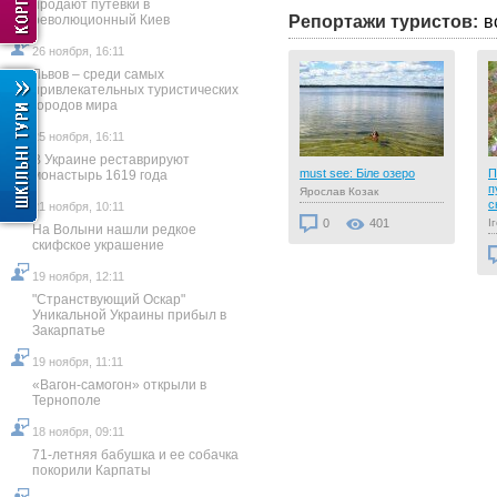
продают путевки в
революционный Киев
Репортажи туристов:
в
26 ноября, 16:11
Львов – среди самых
привлекательных туристических
городов мира
25 ноября, 16:11
В Украине реставрируют
ы - душа
Кам'янець-Подільський
must see: Біле озеро
П
монастырь 1619 года
п
Микола Турейський
Ярослав Козак
с
21 ноября, 10:11
адорожная
0
257
0
401
І
На Волыни нашли редкое
53
скифское украшение
19 ноября, 12:11
"Странствующий Оскар"
Уникальной Украины прибыл в
Закарпатье
19 ноября, 11:11
«Вагон-самогон» открыли в
Тернополе
18 ноября, 09:11
71-летняя бабушка и ее собачка
покорили Карпаты