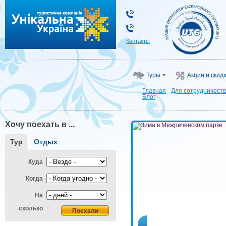
"Унікальна Україна"
Контакты
Туры
Акции и скид
Главная
Для сотрудничест
Блог
Хочу поехать в ...
Тур
Отдых
Куда
Когда
На
сколько
Зима в Межреченском па