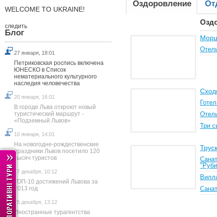
Оздоровление
От
WELCOME TO UKRAINE!
Озд
следить
Блог
Мор
Отель
27 января, 18:01
Петриковская роспись включена
ЮНЕСКО в Список
нематериального культурного
наследия человечества
Сход
20 января, 16:01
Готел
В городе Льва откроют новый
туристический маршрут -
Отель
«Подземный Львов»
Три с
10 января, 14:01
На новогодне-рождественские
Трус
праздники Львов посетило 120
тысяч туристов
Санат
"Руби
27 декабря, 10:12
Вилла
ТОП-10 достижений Львова за
2013 год
Санат
25 декабря, 13:12
Иностранные турагентства