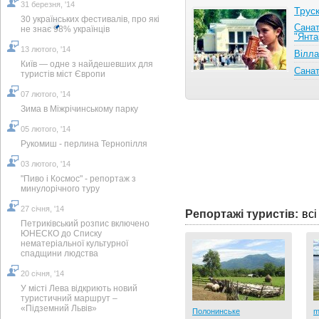
31 березня, '14
Трус
30 українських фестивалів, про які
Санат
не знає 98% українців
"Янта
13 лютого, '14
Вілла
Київ — одне з найдешевших для
Санат
туристів міст Європи
07 лютого, '14
Зима в Міжрічинському парку
05 лютого, '14
Рукомиш - перлина Тернопілля
03 лютого, '14
"Пиво і Космос" - репортаж з
минулорічного туру
27 cічня, '14
Репортажі туристів:
всі
Петриківський розпис включено
ЮНЕСКО до Списку
нематеріальної культурної
спадщини людства
20 cічня, '14
У місті Лева відкриють новий
туристичний маршрут –
«Підземний Львів»
Старообрядцы - душа
Полонинське
m