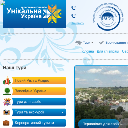
Туристична компанія "Унікальна Україна"
Контакти
Тури
Бронювання г
Головна
Для cпівпраці
Сер
Наші тури
Новий Рік та Різдво
Заповідна Україна
Тури для своїх
Тури та екскурсії
Корпоративний туризм
Тернопілля для своїх