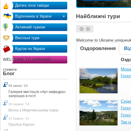
Дитячі літні табори
Найближчі тури
Відпочинок в Україні
Активний туризм
Весільні тури
Welcome to Ukraine
uniqueuk
Оздоровлення
Ві
Круїзи по Україні
WELCOME TO UKRAINE!
Озд
Мор
стежити
Блог
Готел
04 липня, '14
Галерея мистецтв «Арт-кафедра»
запрошує в гості
Схід
03 червня, '14
Готел
Весна у Міжрічинському парку
Готел
14 травня, '14
Три с
Праліси Карпат