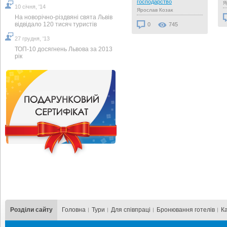
Вилково.
господарство
енко
Я
10 cічня, '14
Валентина Задорожная
Ярослав Козак
На новорічно-різдвяні свята Львів
08
відвідало 120 тисяч туристів
0
607
0
745
27 грудня, '13
ТОП-10 досягнень Львова за 2013
рік
Розділи сайту
Головна
Тури
Для cпівпраці
Бронювання готелів
К