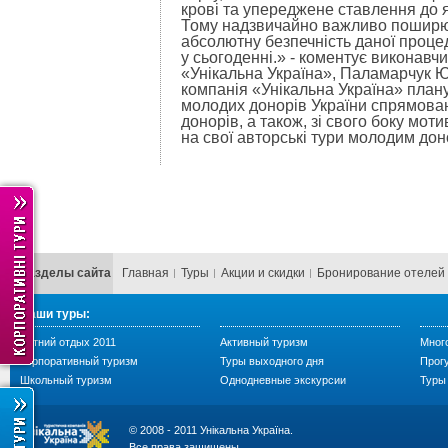
крові та упереджене ставлення до 
Тому надзвичайно важливо поширюв
абсолютну безпечність даної проце
у сьогоденні.» - коментує виконавч
«Унікальна Україна», Паламарчук Ю
компанія «Унікальна Україна» план
молодих донорів України спрямован
донорів, а також, зі свого боку мо
на свої авторські тури молодим до
Разделы сайта
Главная
Туры
Акции и скидки
Бронирование отелей
Наши туры:
Летний отдых 2011
Активный туризм
Мног
Корпоративный туризм
Туры выходного дня
Прогу
Школьный туризм
Однодневные экскурсии
Туры 
© 2008 - 2011 Унікальна Україна.
Все права защищены.