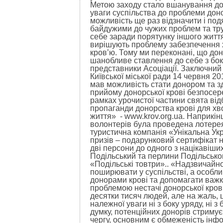
Метою заходу стало вшанування до
уваги суспільства до проблеми доно
можливість ще раз відзначити і по
байдужими до чужих проблем та тру
себе заради порятунку іншого життя
вирішують проблему забезпечення 
кров’ю. Тому ми переконані, що дон
шанобливе ставлення до себе з бок
представники Асоціації.
Заключний 
Київської міської ради 14 червня 2
мав можливість стати донором та з
прийому донорської крові безпосер
рамках урочистої частини свята ві
пропаганди донорства крові для хв
життя» -
www.krov.org.ua. Наприкін
волонтерів була проведена лотерея
туристична компанія «Унікальна Ук
призів – подарунковий сертифікат 
дві персони до одного з націкавіших
Подільський та перлини Подільсько
«Подільські товтри».. «Надзвичайн
поширювати у суспільстві, а особл
донорами крові та допомагати важк
проблемою нестачі донорської кров
десятки тисяч людей, але на жаль,
належної уваги ні з боку уряду, ні 
думку, потенційних донорів стримує
чергу, основним є обмеженість інф