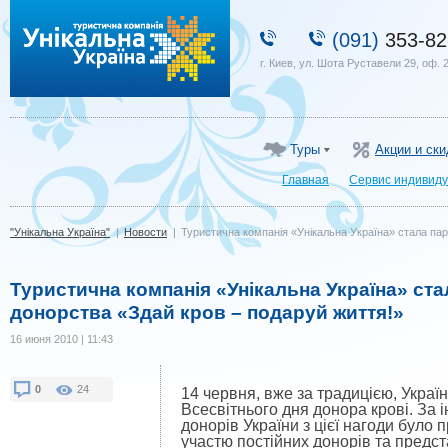
"Унікальна Україна"
(091)
353-82
г. Киев, ул. Шота Руставели 29, оф. 
Туры
Акции и ски
Главная
Сервис индивиду
"Унікальна Україна"
|
Новости
|
Туристична компанія «Унікальна Україна» стала па
Туристична компанія «Унікальна Україна» ст
донорства «Здай кров – подаруй життя!»
16 июня 2010 | 11:43
0
24
14 червня,
вже за традицією, Украї
Всесвітнього дня донора крові. За 
донорів України з цієї нагоди було
участю постійних донорів та предст