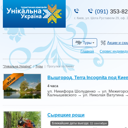
"Унікальна Україна"
(091)
353-82
г. Киев, ул. Шота Руставели 29, оф. 
Туры
Акции и ски
Главная
Сервис индивиду
"Унікальна Україна"
|
Туры
|
Прогулки по Киеву
Вышгород. Terra Incognita под Кие
4 часа
ул. Никифора Шолуденко → ул. Межигорск
Калнышевского → ул. Николая Ватутина 
Сырецкие рощи
Ближайшие даты выезда:
11 сентября