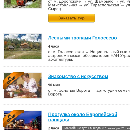
ст. м. Дорогожичи → ул. Шамрыло → ул. Р
Магистральная → ул. Тираспольская → ул.
Сырец.
Заказать тур
Лесными тропами Голосеево
4 часа
ст.м. Голосеевская → Национальный выст
астрономическая обсерватория НАН Укр
архитектуры.
Знакомство с искусством
90 мин
ст. м. Золотые Ворота → арт-студия семьи
Ворота
Прогулка около Европейской
площади
2 часа
Ближайшие даты выезда:
07 сентября, 21 се