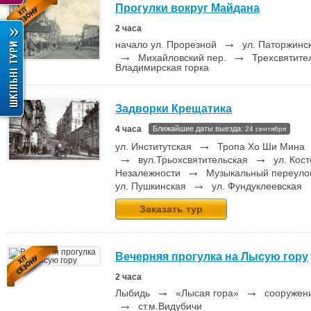
Прогулки вокруг Майдана
2 часа
→
начало ул. Прорезной
ул. Паторжинс
→
→
Михайловский пер.
Трехсвятите
Владимирская горка
Задворки Крещатика
4 часа
Ближайшие даты выезда:
24 сентября
→
ул. Институтская
Тропа Хо Ши Мина
→
→
вул.Трьохсвятительская
ул. Кос
→
Незалежности
Музыкальный переуло
→
ул. Пушкинская
ул. Фундуклеевская
Заказать тур
Вечерняя прогулка на Лысую гору
2 часа
→
→
Лыбидь
«Лысая гора»
сооружени
→
ст.м.Видубичи