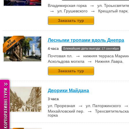
→
Владимирская горка
ул. Троьхсвятит
→
→
ул. Грушевского
Крещатый парк.
Заказать тур
Лесными тропами вдоль Днепра
4 часа
Ближайшие даты выезда:
17 сентября
→
Почтовая пл.
нижняя терраса Мариин
→
Аскольдова могила
Нижняя Лавра.
Заказать тур
Дворики Майдана
3 часа
→
ул. Прорезная
ул. Паторжинского
→
Михайловский пер.
Трехсвятительска
горка