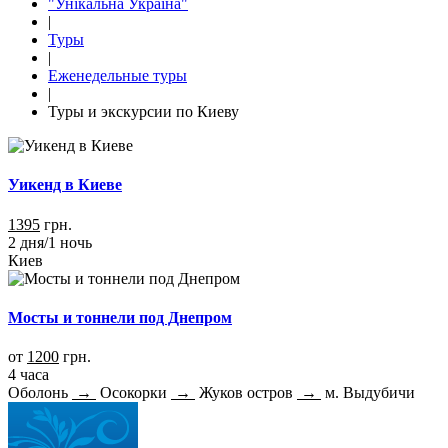
"Унікальна Україна"
|
Туры
|
Еженедельные туры
|
Туры и экскурсии по Киеву
Уикенд в Киеве
1395
грн.
2 дня/1 ночь
Киев
Мосты и тоннели под Днепром
от
1200
грн.
4 часа
Оболонь
→
Осокорки
→
Жуков остров
→
м. Выдубичи