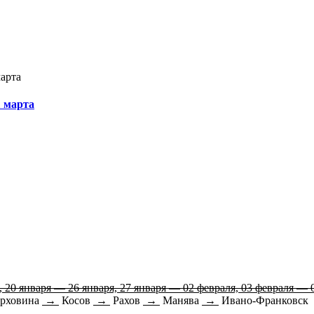
1 марта
, 20 января — 26 января, 27 января — 02 февраля, 03 февраля — 
рховина
→
Косов
→
Рахов
→
Манява
→
Ивано-Франковск