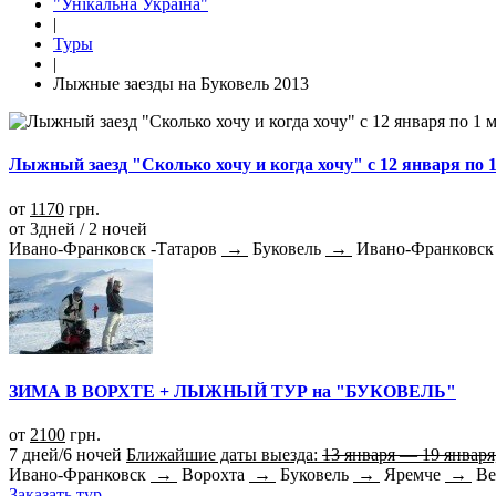
"Унікальна Україна"
|
Туры
|
Лыжные заезды на Буковель 2013
Лыжный заезд "Сколько хочу и когда хочу" с 12 января по 
от
1170
грн.
от 3дней / 2 ночей
Ивано-Франковск -Татаров
→
Буковель
→
Ивано-Франковск
ЗИМА В ВОРХТЕ + ЛЫЖНЫЙ ТУР на "БУКОВЕЛЬ"
от
2100
грн.
7 дней/6 ночей
Ближайшие даты выезда:
13 января — 19 января
Ивано-Франковск
→
Ворохта
→
Буковель
→
Яремче
→
Ве
Заказать тур