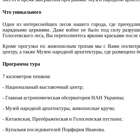
Что уникального
Один из интереснейших лесов нашего города, где причудли
нарядными церквями.
Даже войне не было под силу разруши
Голосеевского леса, Вы переполнитесь яркими красками после 
Кроме
прогулки
по
живописным
тропам
мы
с
Вами
посмотр
центру,
а также Муз
ею
народной архитектуры
,
где
размещено
б
Программа тура
7 километров пешком:
- Национальный выставочный центр;
- Главная астрономическая обсерватория НАН Украины;
- Музей народной архитектуры, живописные кручи;
- Китаевская, Преображенская и Голосеевская пустыни;
- Купальня последователей Порфирия Иванова.