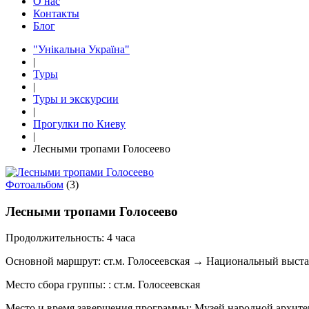
О нас
Контакты
Блог
"Унікальна Україна"
|
Туры
|
Туры и экскурсии
|
Прогулки по Киеву
|
Лесными тропами Голосеево
Фотоальбом
(3)
Лесными тропами Голосеево
Продолжительность:
4 часа
Основной маршрут:
ст.м. Голосеевская → Национальный выст
Место сбора группы:
: ст.м. Голосеевская
Место и время завершения программы:
Музей народной архите