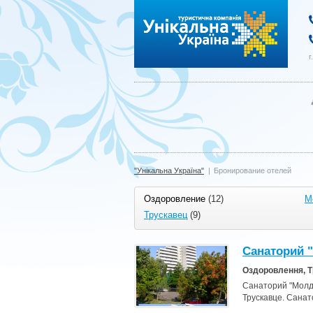
"Унікальна Україна"
г
"Унікальна Україна"
|
Бронирование отелей
Оздоровление
(12)
М
Трускавец
(9)
Санаторий 
Оздоровлення, 
Санаторий "Молдо
Трускавце. Сана