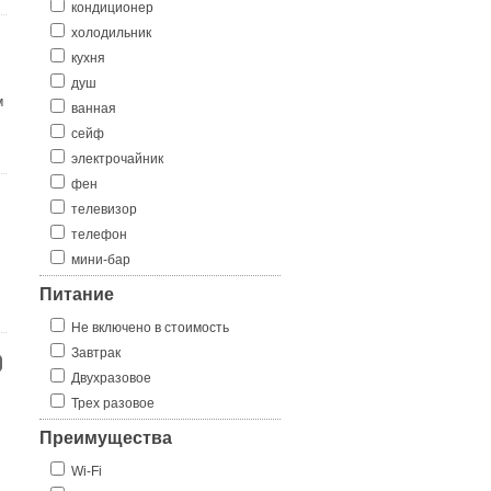
кондиционер
холодильник
кухня
душ
м
ванная
сейф
электрочайник
фен
телевизор
телефон
мини-бар
Питание
Не включено в стоимость
Завтрак
Двухразовое
Трех разовое
Преимущества
Wi-Fi