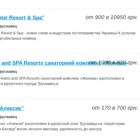
от
900
в
10950
грн.
tel Resort & Spa"
Трускавец
Resort & Spa - новое слово в индустрии гостеприимства Украины! К услугам
ортабельных номера,
от
1090
в
820
грн.
s and SPA Resorts санаторний комплекс «Женева»
Трускавец
otels and SPA Resorts санаторний комплекс «Женева» расположен в
и курортного города Трускавец в
от
170
в
700
грн.
"Алексик"
Трускавец
т «Алексик" расположен в курортной зоне Трускавца на территории
-Бескид" возле лесного массива, удаленность до центра