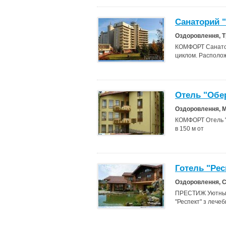
Санаторий 
Оздоровлення, 
КОМФОРТ Санатор
циклом. Располо
Отель "Обе
Оздоровлення, 
КОМФОРТ Отель "О
в 150 м от
Готель "Рес
Оздоровлення, 
ПРЕСТИЖ Уютный 
"Респект" з леч