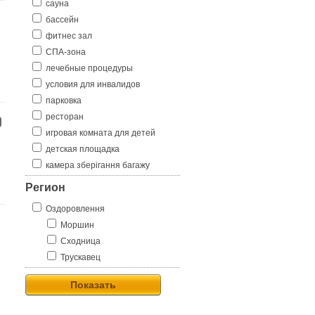
сауна
бассейн
фитнес зал
СПА-зона
лечебные процедуры
условия для инвалидов
парковка
ресторан
игровая комната для детей
детская площадка
камера зберігання багажу
Регион
Оздоровлення
Моршин
Сходница
Трускавец
Показать