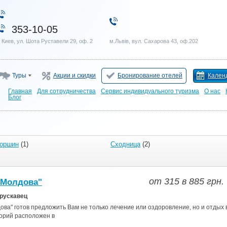
353-10-05
. Киев, ул. Шота Руставели 29, оф. 2
м.Львів, вул. Сахарова 43, оф.202
Туры
Акции и скидки
Бронирование отелей
Кален
Главная
Для сотрудничества
Сервис индивидуального туризма
О нас
Блог
оршин
(1)
Сходница
(2)
от
315
в
885
грн.
"Молдова"
Трускавец
ва" готов предложить Вам не только лечение или оздоровление, но и отдых 
торий расположен в