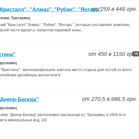
от
259
в
449
грн.
Кристалл", "Алмаз", "Рубин", "Янтарь"
ення, Трускавец
 "Кристалл" "Алмаз", "Рубин", "Янтарь ", которые составляют комплекс,
рной части курорта, напротив парковой зоны,
от
450
в
1150
грн.
стина"
64
Трускавец
Кристина" - многопрофильное элитное место отдыха для гостей со всего
ропейские дизайнеры воплотили в
от
270,5
в
986,5
грн.
"Днепр-Бескид"
Трускавец
екс "Днепр-Бескид" расположен при въезде в г. Трускавец, в 1600 м от
ета минеральных вод, (20