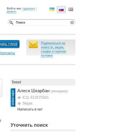
Войти как:
турагент
|
клиент
Подписаться на
дарь туров
новости, акции,
скидки и горячие
Контакты
путевки
Tweet
Алеся Шкарбан
(менеджер)
ICQ: 613575501
Skype:
Написать в чат
в
Уточнить поиск