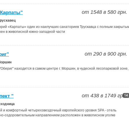
от
1548
в
580
грн.
"Карпаты"
Трускавец
ий «Карпаты» один из наилучших санаториев Трускавца с полным закрыты
жен в живописной южно-западной части
от
290
в
900
грн.
риг"
Моршин
бериг" находится в самом центре г. Моршин, в чудесной лесопарковой зоне,
от
438
в
1749
грн.
пект "
54
Сходница
и комфортный четырехзвездочный европейского уровня SPA - отель
ебно-оздоровительным направлением расположен в живописном уголке