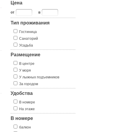
Цена
от
в
Тип проживания
Гостиница
Санаторий
Усадьба
Размещение
В центре
У моря
У лыжных подъемников
За городом
Удобства
В номере
На этаже
В номере
балкон