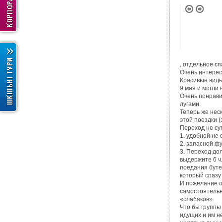
, отдельное с
Очень интерес
Красивые виды,
9 мая и могли
Очень понравил
лугами.
Теперь же нес
этой поездки 
Переход не су
1. удобной не 
2. запасной ф
3. Переход дол
выдержите 6 ч
поедания буте
который сразу 
И пожелание о
самостоятельн
«слабаков».
Что бы группы 
идущих и им н