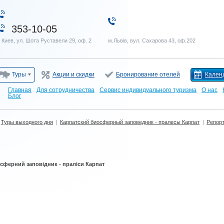
353-10-05
. Киев, ул. Шота Руставели 29, оф. 2
м.Львів, вул. Сахарова 43, оф.202
Туры
Акции и скидки
Бронирование отелей
Кален
Главная
Для сотрудничества
Сервис индивидуального туризма
О нас
Блог
Туры выходного дня
|
Карпатский биосферный заповедник - пралесы Карпат
|
Репор
сферний заповідник - праліси Карпат