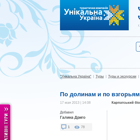
"Унікальна Україна"
г
"Унікальна Україна"
|
Туры
|
Туры и экскурсии
|
По долинам и по взгорьям
17 мая 2013 | 14:08
Карпатський біо
Добавил
Галина Дриго
1
78