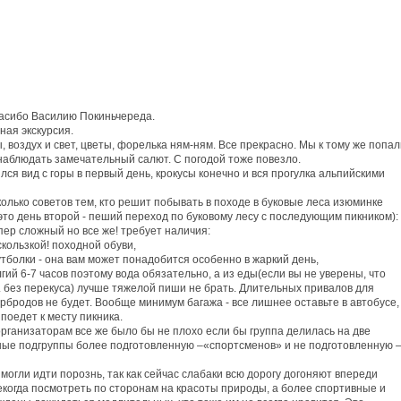
пасибо Василию Покиньчереда.
ная экскурсия.
 воздух и свет, цветы, форелька ням-ням. Все прекрасно. Мы к тому же попал
 наблюдать замечательный салют. С погодой тоже повезло.
ся вид с горы в первый день, крокусы конечно и вся прогулка альпийскими
колько советов тем, кто решит побывать в походе в буковые леса изюминке
(это день второй - пеший переход по буковому лесу с последующим пикником):
пер сложный но все же! требует наличия:
скользкой! походной обуви,
утболки - она вам может понадобится особенно в жаркий день,
гий 6-7 часов поэтому вода обязательно, а из еды(если вы не уверены, что
. без перекуса) лучше тяжелой пиши не брать. Длительных привалов для
рбродов не будет. Вообще минимум багажа - все лишнее оставьте в автобусе,
поедет к месту пикника.
рганизаторам все же было бы не плохо если бы группа делилась на две
ые подгруппы более подготовленную –«спортсменов» и не подготовленную 
могли идти порознь, так как сейчас слабаки всю дорогу догоняют впереди
екогда посмотреть по сторонам на красоты природы, а более спортивные и