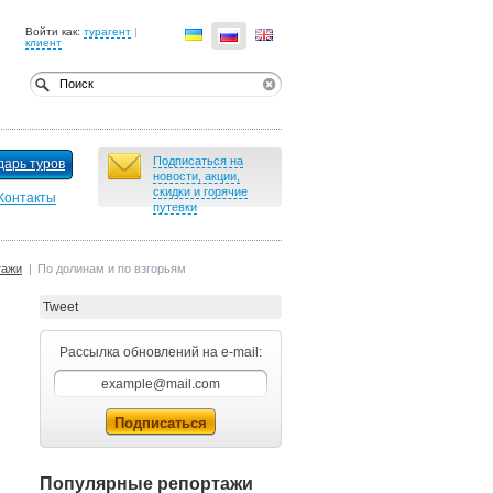
Войти как:
турагент
|
клиент
Подписаться на
дарь туров
новости, акции,
скидки и горячие
Контакты
путевки
тажи
|
По долинам и по взгорьям
Tweet
Рассылка обновлений на e-mail:
Популярные репортажи