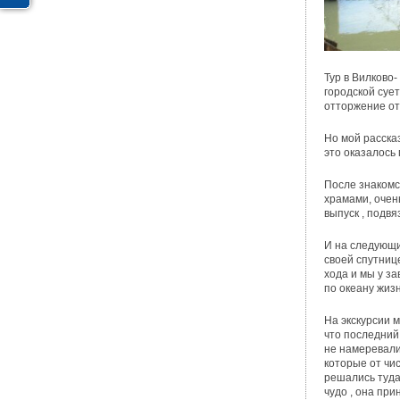
Тур в Вилково
городской суе
отторжение от
Но мой рассказ
это оказалось
После знакомс
храмами, очен
выпуск , подв
И на следующий
своей спутниц
хода и мы у з
по океану жизн
На экскурсии м
что последний
не намеревали
которые от чи
решались туда
чудо , она при