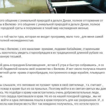
- это общение с уникальной природой в дельте Дуная, полное отторжение от
ты в Вилково- это общение с уникальной природой в дельте Дуная, полное
 городской суеты и погружение в тихий мир наслаждения жизнью.
 о той части тура, которая не входит программу, мало того , для меня самой
 полной неожиданностью.
тва с Вилково, с его каналами- ериками, лодками-бабайками, старинными
ь захотелось увидеть старообрядцев в их традиционной длинной рубахе на
язанную тесьмой.
 день в праздник Благовещения , встав в 5 утра и быстро собравшись , я со
ей Людмилой начала своё знакомство с Вилково. И вот около получаса пешего
аветной цели -храма старообрядцев, построенного в виде корабля, плывущего
и.
ы слышали, что липоване не пускают чужих в своё святилище , т.к. считают ,
 пожар в храме был из-за пришлых. Поэтому войти в их святая-святых мы даж
сь. Но подойдя к храму нам встретились очень доброжелательные люди,
стого сердца приглашали в храм. Но из-за нашей походной одежды , мы не
 войти и одна липованка пошла в храм попросить для нас разрешения. И , о
несла нам благую весть! Вот так нежданно получилось, что хотели просто