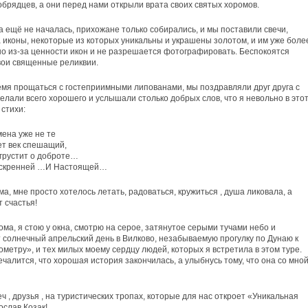
обрядцев, а они перед нами открыли врата своих святых хоромов.
а ещё не началась, прихожане только собирались, и мы поставили свечи,
 иконы, некоторые из которых уникальны и украшены золотом, и им уже боле
но из-за ценности икон и не разрешается фотографировать. Беспокоятся
вои священные реликвии.
мя прощаться с гостеприимными липованами, мы поздравляли друг друга с
елали всего хорошего и услышали столько добрых слов, что я невольно в это
 стихи:
мена уже не те
ет век спешащий,
 грустит о доброте…
скренней …И Настоящей…
а, мне просто хотелось летать, радоваться, кружиться , душа ликовала, а
т счастья!
ома, я стою у окна, смотрю на серое, затянутое серыми тучами небо и
 солнечный апрельский день в Вилково, незабываемую прогулку по Дунаю к
ометру», и тех милых моему сердцу людей, которых я встретила в этом туре.
ечалится, что хорошая история закончилась, а улыбнусь тому, что она со мно
ч , друзья , на туристических тропах, которые для нас откроет «Уникальная
ослав Козак!