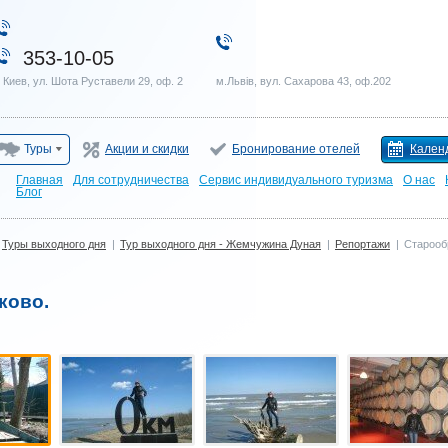
353-10-05
. Киев, ул. Шота Руставели 29, оф. 2
м.Львів, вул. Сахарова 43, оф.202
Туры
Акции и скидки
Бронирование отелей
Кален
Главная
Для сотрудничества
Сервис индивидуального туризма
О нас
Блог
Туры выходного дня
|
Тур выходного дня - Жемчужина Дуная
|
Репортажи
|
Старооб
ково.