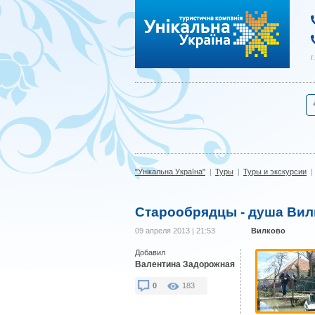
"Унікальна Україна"
г
"Унікальна Україна"
|
Туры
|
Туры и экскурсии
|
Старообрядцы - душа Вил
09 апреля 2013 | 21:53
Вилково
Добавил
Валентина Задорожная
0
183