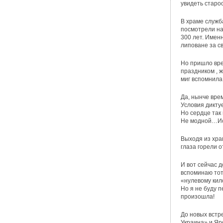
увидеть старо
В храме служб
посмотрели на
300 лет. Имен
липоване за с
Но пришло вре
праздником , ж
миг вспомнила
Да, нынче вре
Условия дикту
Но сердце так
Не модной…И
Выходя из храм
глаза горели о
И вот сейчас д
вспоминаю тот
«нулевому кил
Но я не буду п
произошла!
До новых встре
Украина» и Яр