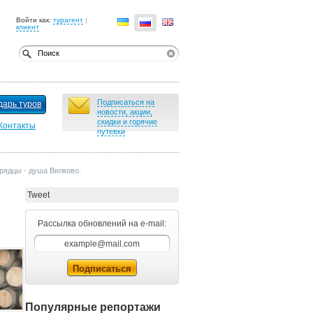
Войти как:
турагент
|
клиент
Подписаться на
дарь туров
новости, акции,
скидки и горячие
Контакты
путевки
рядцы - душа Вилково.
Tweet
Рассылка обновлений на e-mail:
Популярные репортажи