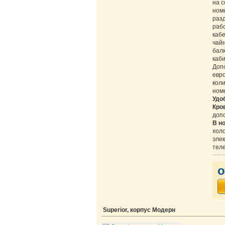
на с
номе
раз
раб
каб
чайн
балк
каби
Доп
евр
коли
номе
Удо
Кро
доп
В н
холо
элек
тел
о
Superior, корпус Модерн