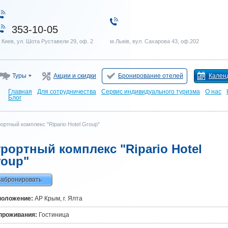
353-10-05
. Киев, ул. Шота Руставели 29, оф. 2
м.Львів, вул. Сахарова 43, оф.202
Туры
Акции и скидки
Бронирование отелей
Кален
Главная
Для сотрудничества
Сервис индивидуального туризма
О нас
Блог
ортный комплекс "Ripario Hotel Group"
рортный комплекс "Ripario Hotel
roup"
Забронировать
положение:
АР Крым, г. Ялта
проживания:
Гостиница