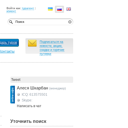
Войти как:
турагент
|
клиент
Подписаться на
дарь туров
новости, акции,
скидки и горячие
Контакты
путевки
Tweet
Алеся Шкарбан
(менеджер)
ICQ: 613575501
Skype:
Написать в чат
Уточнить поиск