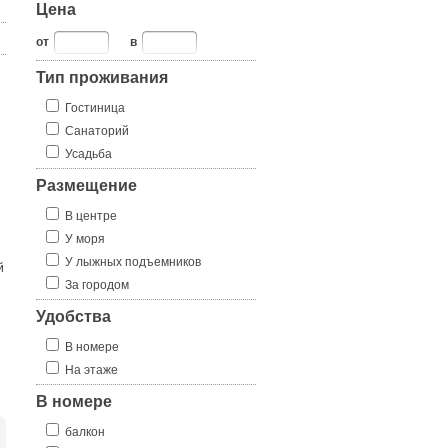
Цена
от
в
Тип проживания
Гостиница
Санаторий
Усадьба
Размещение
В центре
и
У моря
У лыжных подъемников
й
За городом
Удобства
В номере
На этаже
В номере
балкон