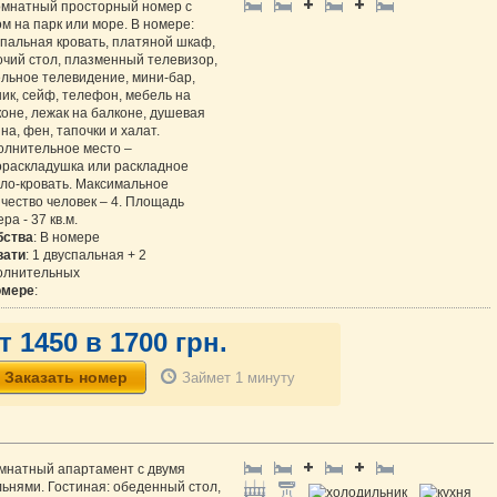
омнатный просторный номер с
м на парк или море. В номере:
спальная кровать, платяной шкаф,
очий стол, плазменный телевизор,
ельное телевидение, мини-бар,
ик, сейф, телефон, мебель на
оне, лежак на балконе, душевая
на, фен, тапочки и халат.
олнительное место –
ораскладушка или раскладное
сло-кровать. Максимальное
чество человек – 4. Площадь
ра - 37 кв.м.
бства
: В номере
вати
: 1 двуспальная + 2
олнительных
омере
:
т 1450 в 1700 грн.
Займет 1 минуту
омнатный апартамент с двумя
ьнями. Гостиная: обеденный стол,