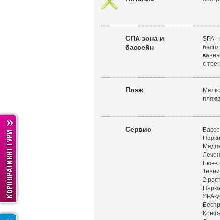
СПА зона и
SPA -
бассейн
беспл
ванны
с тре
Пляж
Мелко
пляжа
Сервис
Бассе
Парки
Медц
Лечен
Бювет
Тенни
2 рес
Парко
SPA-у
Беспр
Конфе