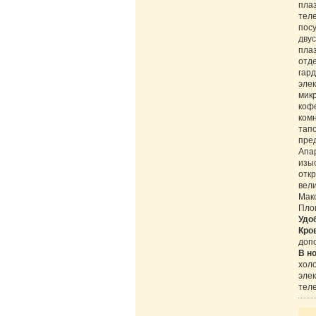
пла
тел
посу
двус
пла
отде
гард
элек
микр
кофе
комн
тапо
пре
Апа
изы
отк
вел
Макс
Площ
Удо
Кро
доп
В н
холо
элек
тел