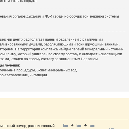
ая комната / площадка
евания органов дыхания и ЛОР, сердечно-сосудистой, нервной системы
инский центр располагает ванным отделением с различными
ализированными душами, расслабляющими и тонизирующими ваннами,
яторием. На территории комплекса найден первый минеральный источник
ом Крыму, который уникален по своему составу и обладает исцеляющими
твами, сходен по своему составу со знаменитым Нарзаном
ы лечения:
ечебные процедуры, бювет минеральных вод
ро-светолечение, ингаляции.
омнатный номер, расположенный