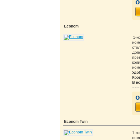
о
Econom
1-к
номе
стол
Доп
пре
коли
номе
Удо
Кро
В н
о
Econom Twin
1-к
номе