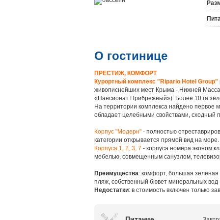
Раз
Пита
О гостинице
ПРЕСТИЖ, КОМФОРТ
Курортный комплекс "Ripario Hotel Group"
живописнейших мест Крыма - Нижней Масса
«Пансионат Прибрежный»). Более 10 га зел
На территории комплекса найдено первое м
обладает целебными свойствами, сходный 
Корпус "Модерн"
- полностью отреставриров
категории открывается прямой вид на море.
Корпуса 1, 2, 3, 7
- корпуса номера эконом к
мебелью, совмещенным санузлом, телевизо
Преимущества
: комфорт, большая зеленая 
пляж, собственный бювет минеральных вод
Недостатки
: в стоимость включен только за
Питание
Завтр