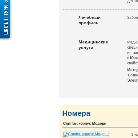
Детск
Лечебный
Забол
профиль
Медицинские
Медиц
услуги
специ
ингал
в Южн
свойс
Метод
Водол
Элект
Номера
Comfort корпус Модерн
1-к