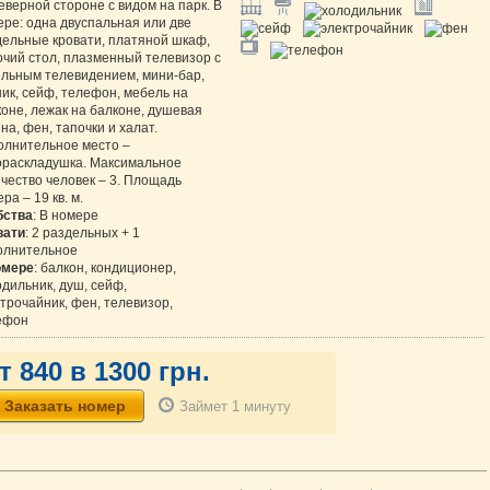
еверной стороне с видом на парк. В
ре: одна двуспальная или две
дельные кровати, платяной шкаф,
очий стол, плазменный телевизор с
ельным телевидением, мини-бар,
ик, сейф, телефон, мебель на
оне, лежак на балконе, душевая
на, фен, тапочки и халат.
олнительное место –
ораскладушка. Максимальное
чество человек – 3. Площадь
ра – 19 кв. м.
бства
: В номере
вати
: 2 раздельных + 1
олнительное
омере
: балкон, кондиционер,
дильник, душ, сейф,
трочайник, фен, телевизор,
ефон
т 840 в 1300 грн.
Займет 1 минуту