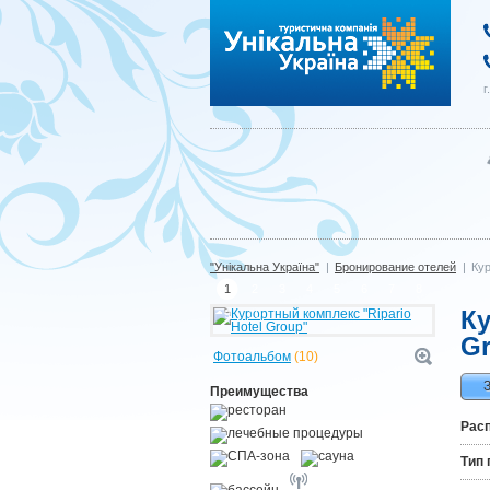
"Унікальна Україна"
г
"Унікальна Україна"
|
Бронирование отелей
|
Кур
1
2
3
4
5
6
7
8
Ку
9
10
G
Фотоальбом
(10)
Преимущества
Рас
Тип 