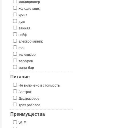
кондиционер
холодильник
кухня
душ
ванная
сейф
электрочайник
фен
телевизор
телефон
мини-бар
Питание
Не включено в стоимость
Завтрак
Двухразовое
Трех разовое
Преимущества
Wi-Fi