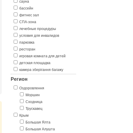
сауна
бассейн
фитнес зал
СПА-зона
лечебные процедуры
условия для инвалидов
парковка
ресторан
игровая комната для детей
детская площадка
камера зберігання багажу
Регион
Оздоровлення
Моршин
Сходница
Трускавец
Крым
Большая Ялта
Большая Алушта