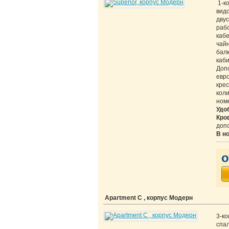
1-к
видо
дву
раб
каб
чайн
балк
каби
Доп
евр
кре
коли
номе
Удо
Кро
доп
В н
о
Apartment С , корпус Модерн
3-к
спал