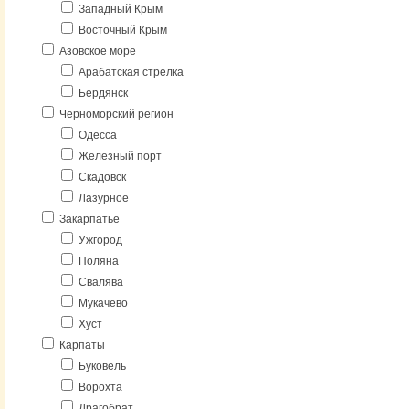
Западный Крым
Восточный Крым
Азовское море
Арабатская стрелка
Бердянск
Черноморский регион
Одесса
Железный порт
Скадовск
Лазурное
Закарпатье
Ужгород
Поляна
Свалява
Мукачево
Хуст
Карпаты
Буковель
Ворохта
Драгобрат