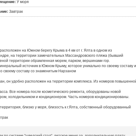
мещение:
У моря
ние:
Завтрак
расположен на Южном берегу Крыма в 4 км от г. Ялта в одном из
ндре, на территории замечательных Массандровского пляжа (бывший
еной территории обрамленная морем, парком, вершинами гор.
инеральный источник в Южном Крыму, которое уникально по своему составу 
по своему составу со знаменитым Нарзаном
ан, он удобно расположен на территории комплекса. Из номеров повышенно
ласса. Все номера после косметического ремонта, оборудованы новой
ром, холодильником и кондиционером. Часть номеров кондиционированы.
территория, близко у моря, близость к г.Ялта, собственный оборудованный
втрак
ак по системе "шведский стол", детское меню за дополнительную плату.