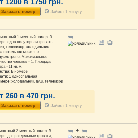
т 1200 в 1750 грн.
Займет 1 минуту
омнатный 1-местный номер. В
ре: одна полуторная кровать,
ик, телевизор, холодильник.
олнительное место не
дусмотрено. Максимальное
чество человек – 1. Площадь
ра - 11 кв. м.
бства
: В номере
вати
: 1 односпальная
омере
: холодильник, душ, телевизор
т 260 в 470 грн.
Займет 1 минуту
омнатный 2-местный номер. В
ре: две раздельные кровати,