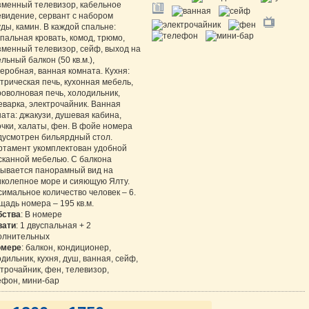
зменный телевизор, кабельное
евидение, сервант с набором
ды, камин. В каждой спальне:
пальная кровать, комод, трюмо,
зменный телевизор, сейф, выход на
льный балкон (50 кв.м.),
еробная, ванная комната. Кухня:
трическая печь, кухонная мебель,
оволновая печь, холодильник,
варка, электрочайник. Ванная
ата: джакузи, душевая кабина,
чки, халаты, фен. В фойе номера
дусмотрен бильярдный стол.
ртамент укомплектован удобной
сканной мебелью. С балкона
рывается панорамный вид на
иколепное море и сияющую Ялту.
имальное количество человек – 6.
адь номера – 195 кв.м.
бства
: В номере
вати
: 1 двуспальная + 2
олнительных
омере
: балкон, кондиционер,
дильник, кухня, душ, ванная, сейф,
трочайник, фен, телевизор,
ефон, мини-бар