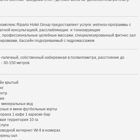
 комплекс Ripario Hotel Group предоставляет услуги: welness-программы с
атной консультацией, расслабляющие и тонизирующие
, профессиональные целебные массажи, специализированный фитнес зал
нировками, бассейн подогреваемый с гидромассажем
-галечный, собственный набережная в полкилометра, расстояние до
 - 30-150 метров
йн крытый
нг
ентр
ие
 минеральных вод
сные и мини-футбольные корты
торана 1 кафе 1 караоке-бар
вая территория 10 га
слуги
оводной интернет Wi-fi в номерах
ренц-зал