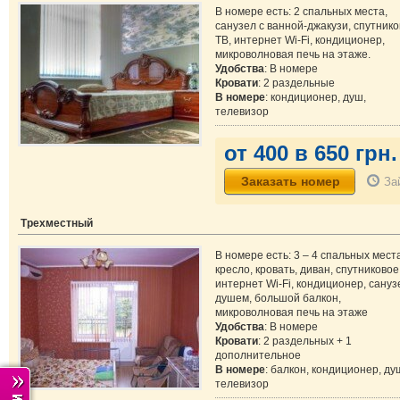
В номере есть: 2 спальных места,
санузел с ванной-джакузи, спутник
ТВ, интернет Wi-Fi, кондиционер,
микроволновая печь на этаже.
Удобства
: В номере
Кровати
: 2 раздельные
В номере
: кондиционер, душ,
телевизор
от 400 в 650 грн.
За
Трехместный
В номере есть: 3 – 4 спальных мест
кресло, кровать, диван, спутниковое
интернет Wi-Fi, кондиционер, сануз
душем, большой балкон,
микроволновая печь на этаже
Удобства
: В номере
Кровати
: 2 раздельных + 1
дополнительное
В номере
: балкон, кондиционер, ду
телевизор