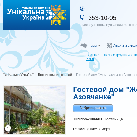
"Унікальна Україна"
353-10-05
г. Киев, ул. Шота Руставели 29, оф. 
Туры
Акции и скид
Главная
Для сотрудничест
Блог
"Унікальна Україна"
|
Бронирование отелей
|
Гостевой дом "Жемчужина на Азовчан
Гостевой дом "Ж
Азовчанке"
Забронировать
Тип проживания:
Гостиница
1
2
3
4
5
Размещение:
У моря