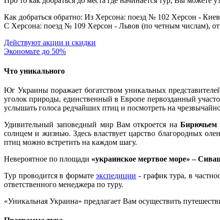
Про то как добраться до места где начинается тур, Вы можете 
Как добраться обратно:
Из Херсона: поезд № 102 Херсон - Киев,
С Херсона: поезд № 109 Херсон - Львов (по четным числам), от
Действуют акции и скидки
Экономьте до 50%
Что уникального
Юг Украины поражает богатством уникальных представителе
уголок природы, единственный в Европе первозданный участо
услышать голоса редчайших птиц и посмотреть на чрезвычайно
Удивительный заповедный мир Вам откроется на
Бирючьем 
солнцем и жизнью. Здесь властвует царство благородных оле
птиц можно встретить на каждом шагу.
Невероятное по площади
«украинское мертвое море» – Сива
Тур
проводится в формате
экспедиции
-
график тура
,
в частно
ответственного
менеджера
по туру.
«Уникальная Украина» предлагает Вам осуществить путешестви