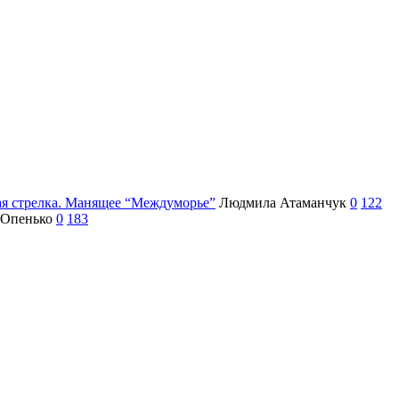
ая стрелка. Манящее “Междуморье”
Людмила Атаманчук
0
122
 Опенько
0
183