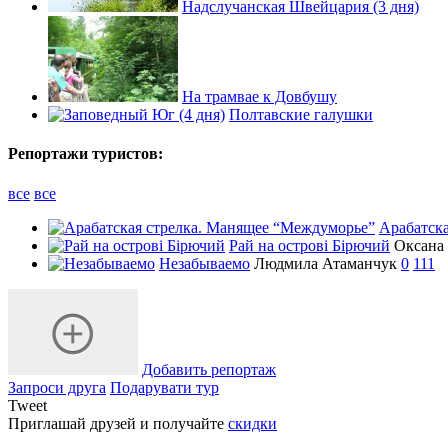
Надслучанская Швейцария (3 дня)
На трамвае к Довбушу
Полтавские галушки
Репортажи туристов:
все
все
Арабатск
Рай на острові Бірючий
Оксана
Незабываемо
Людмила Атаманчук
0
111
Добавить репортаж
Запроси друга
Подарувати тур
Tweet
Приглашай друзей и получайте
скидки