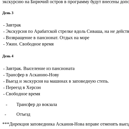
экскурсию на
Бирючий
остров
в программу
будут внесены
доп
День 3
-
Завтрак
-
Экскурсия по Арабатской стрелке вдоль Сиваша, на не дейст
-
Возвращение в пансионат. Отдых на море
-
Ужин. Свободное время
День 4
-
Завтрак. Выселение из пансионата
-
Трансфер в Асканию-Нову
-
Выезд и экскурсия на машинах в заповедную степь.
-
Переезд в Херсон
-
Свободное время
- Трансфер до вокзала
- Отъезд
***Дирекция
заповедника
Аскания
-
Нова
вправе отменять
выез