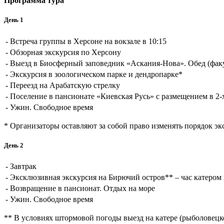
Программа тура
День 1
-
Встреча группы в Херсоне на вокзале в 10:15
-
Обзорная экскурсия по Херсону
-
Выезд в Биосферный заповедник «Аскания-Нова». Обед (фак
-
Экскурсия в зоологическом парке и дендропарке*
-
Переезд на Арабатскую стрелку
-
Поселение в пансионате «Киевская Русь» с размещением в 2-
-
Ужин. Свободное время
* Организаторы оставляют за собой право изменять порядок э
День 2
-
Завтрак
-
Эксклюзивная экскурсия на Бирючий остров** – час катером
-
Возвращение в пансионат. Отдых на море
-
Ужин. Свободное время
**
В условиях
штормовой погоды
выезд
на катере (
рыболовецк