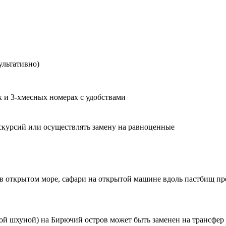
ультативно)
х и 3-хмесных номерах с удобствами
кскурсий или осуществлять замену на равноценные
 в открытом море, сафари на открытой машине вдоль пастбищ пр
ой шхуной
) на
Бирючий
остров может
быть заменен
на трансфер