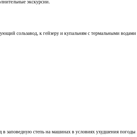
олнительные
экскурсии
.
вующий сользавод, к гейзеру и купальням с термальными водами
д
в
заповедную степь
на
машинах
в условиях ухудшения
погоды