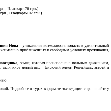
рн., Плацкарт-76 грн.)
грн., Плацкарт-102 грн.)
ания-Нова
– уникальная возможность попасть в удивительный
 максимально приближенных к свободным условиях проживания,
поведника
, земле, которая преисполнена вольным движением,
а, дали миру новый вид – Бирючий олень. Редчайших зверей и
нью.
овий.
Подробнее о
турах в
формате
экспедиции
спрашивайте
у