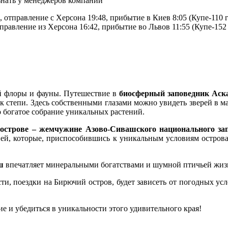
узнать у менеджеров компании
 отправление с Херсона 19:48, прибытие в Киев 8:05 (Купе-110 г
правление из Херсона 16:42, прибытие во Львов 11:55 (Купе-152 
й флоры и фауны. Путешествие в
биосферный заповедник Аск
к степи. Здесь собственными глазами можно увидеть зверей в
 богатое собрание уникальных растений.
острове – жемчужине Азово-Сивашского национального за
ней, которые, приспособившись к уникальным условиям остров
ш
впечатляет минеральными богатствами и шумной птичьей жиз
сти
,
поездки на
Бирючий
остров
,
будет зависеть
от погодных усл
е и убедиться в уникальности этого удивительного края!