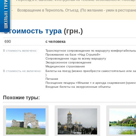
-
Возвращение
в Тернополь.
Отъезд.
(
По
желанию
- ужин
в
ресторан
Стоимость тура
(грн.)
690
с человека
В стоимость включено:
Транспортное сопровождение по маршруту комфортабельн
Проживание на базе «Над Стрыпой»
Сопровождение гида по всему маршруту
Экскурсионное сопровождение
Медицинское страхование
В стоимость не включено:
Билеты на поезд (можно приобрести самостоятельно или зак
)
Питание
Посещение пещеры «Млынки » и аренда снаряжения (ориент
Входные билеты на экскурсионные объекты
Похожие туры: