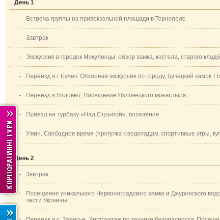
День 1
-
Встреча группы на привокзальной площади в Тернополе
-
Завтрак
-
Экскурсия в городок Микулинцы, обзор замка, костела, старого клад
-
Переезд в г. Бучач. Обзорная экскурсия по городу, Бучацкий замок.
-
Переезд в Язловец. Посещение Язловецкого монастыря
-
Приезд на турбазу «Над Стрыпой», поселение
-
Ужин. Свободное время (прогулка к водопадам, спортивные игры, ку
День 2
-
Завтрак
-
Посещение уникального Червоноградского замка и Джуринского вод
части Украины
-
Переезд
в с
.
Залесье
.
Инструктаж
по технике безопасности.
Посеще