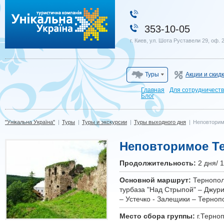
"Унікальна Україна"
353-10-05
г. Киев, ул. Шота Руставели 29, оф. 
Туры
Акции и скид
Главная
Для сотрудничест
Блог
"Унікальна Україна"
|
Туры
|
Туры и экскурсии
|
Туры выходного дня
|
Неповторим
Неповторимое Те
Продолжительность:
2 дня/ 1
Основной маршрут:
Тернополь
турбаза "Над Стрыпой" – Джур
– Устечко - Залещики – Терноп
Место сбора группы:
г.Терно