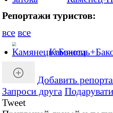
Репортажи туристов:
все
все
Камянець+Бак
Добавить репорт
Запроси друга
Подарувати
Tweet