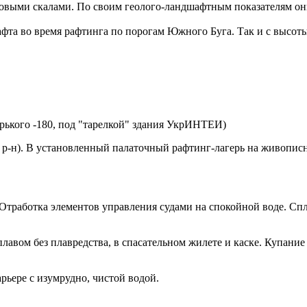
товыми скалами. По своим геолого-ландшафтным показателям о
афта во время рафтинга по порогам Южного Буга. Так и с высот
Горького -180, под "тарелкой" здания УкрИНТЕИ)
й р-н). В установленный палаточный рафтинг-лагерь на живопи
 Отработка элементов управления судами на спокойной воде. 
плавом без плавредства, в спасательном жилете и каске. Купани
рьере с изумрудно, чистой водой.