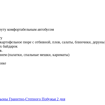
руту комфортабельным автобусом
ту
 картофельное пюре с отбивной, плов, салаты, блинчики, деруны
ых байдарок
в.
нием (палатки, спальные мешки, кариматы)
нике
ьоны Гранитно-Степного Побужья 2 дня