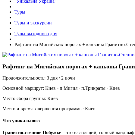
"Унікальна Україна"
|
Туры
|
Туры и экскурсии
|
Туры выходного дня
|
Рафтинг на Мигийских порогах + каньоны Гранитно-Сте
Рафтинг на Мигийских порогах + каньоны Гран
Продолжительность:
3 дня / 2 ночи
Основной маршрут:
Киев - п.Мигия - п.Трикраты - Киев
Место сбора группы:
Киев
Место и время завершения программы:
Киев
Что уникального
Гранитно-степное Побужье
– это настоящий, горный ландшафт