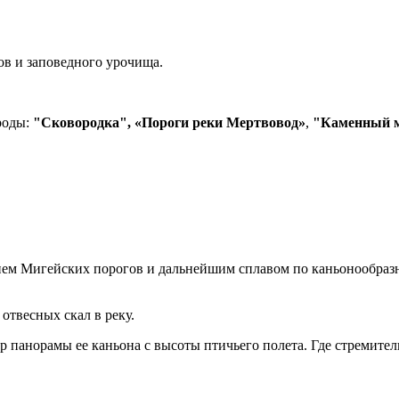
нов и заповедного урочища.
роды:
"Сковородка",
«Пороги реки Мертвовод»
,
"Каменный 
ем Мигейских порогов и дальнейшим сплавом по каньонообразн
отвесных скал в реку.
тр панорамы ее каньона с высоты птичьего полета. Где стремит