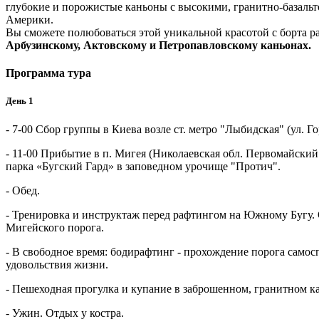
глубокие и порожистые каньоны с высокими, гранитно-базаль
Америки.
Вы сможете полюбоваться этой уникальной красотой с борта р
Арбузинскому, Актовскому и Петропавловскому каньонах.
Программа тура
День 1
- 7-00 Сбор группы в Киева возле ст. метро "Лыбидская" (ул. 
- 11-00 Прибытие в п. Мигея (Николаевская обл. Первомайски
парка «Бугский Гард» в заповедном урочище "Протич".
- Обед.
- Тренировка и инструктаж перед рафтингом на Южному Бугу.
Мигейского порога.
- В свободное время: бодирафтинг - прохождение порога самос
удовольствия жизни.
- Пешеходная прогулка и купание в заброшенном, гранитном ка
- Ужин. Отдых у костра.