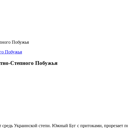
пного Побужья
итно-Степного Побужья
 средь Украинской степи. Южный Буг с притоками, прорезает п