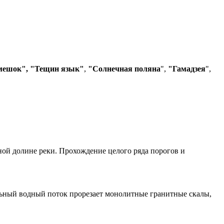
мешок",
"Тещин язык"
,
"Солнечная поляна
",
"Гамадзея
",
ой долине реки. Прохождение целого ряда порогов и
ельный водный поток прорезает монолитные гранитные скалы,