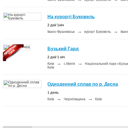
На курорті Буковель
2 дні/ 1ніч
→
→
Івано-Франківськ
курорт Буковель
Іван
Бузький Гард
2 дні/ 1 ніч
→
→
Київ
с.Мигія
Національний парк «Бузь
Київ
Одноденний сплав по р. Десна
1 день
→
→
Київ
Чернігівщина
Київ