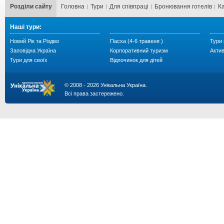
Розділи сайту
Головна
Тури
Для cпівпраці
Бронювання готелів
К
Наші тури:
Новий Рік та Різдво
Пасха (4-6 травеня )
Тури 
Заповідна Україна
Корпоративний туризм
Акти
Тури для своїх
Відпочинок для дітей
© 2008 - 2026 Унікальна Україна.
Всі права застережено.
...