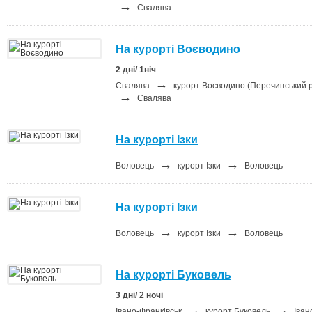
→
Свалява
На курорті Воєводино
2 дні/ 1ніч
→
Свалява
курорт Воєводино (Перечинський р
→
Свалява
На курорті Ізки
→
→
Воловець
курорт Ізки
Воловець
На курорті Ізки
→
→
Воловець
курорт Ізки
Воловець
На курорті Буковель
3 дні/ 2 ночі
→
→
Івано-Франківськ
курорт Буковель
Іван