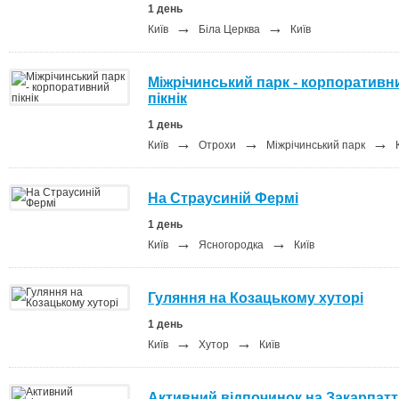
1 день
→
→
Київ
Біла Церква
Київ
Міжрічинський парк - корпоративн
пікнік
1 день
→
→
→
Київ
Отрохи
Міжрічинський парк
К
На Страусиній Фермі
1 день
→
→
Київ
Ясногородка
Київ
Гуляння на Козацькому хуторі
1 день
→
→
Київ
Хутор
Київ
Активний відпочинок на Закарпатт