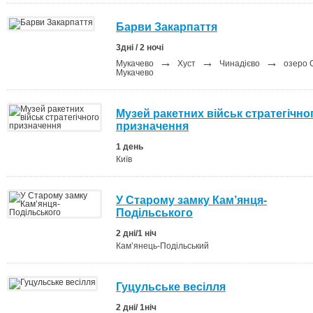
Барви Закарпаття
3дні / 2 ночі
→
→
→
Мукачево
Хуст
Чинадієво
озеро 
Мукачево
Музей ракетних військ стратегічно
призначення
1 день
Київ
У Старому замку Кам’янця-
Подільського
2 дні/1 ніч
Кам’янець-Подільський
Гуцульське весілля
2 дні/ 1ніч