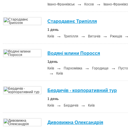
→
→
Івано-Франківськ
Косов
Івано-Франківс
Стародавнє Трипілля
1 день
→
→
→
Київ
Трипілля
Витачів
Ржищів
Водяні млини Поросся
1день
→
→
→
Київ
Пархомівка
Городище
Пусто
→
Київ
Бердичів - корпоративний тур
1 день
→
→
Київ
Бердичів
Київ
Дивовижна Олександрія