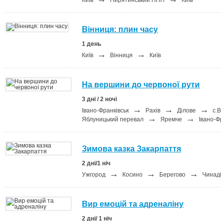
Київ
Пирятинський НПП
Київ
Вінниця: плин часу
1 день
→
→
Київ
Вінниця
Київ
На вершини до червоної рути
3 дні / 2 ночі
→
→
→
Івано-Франківськ
Рахів
Ділове
с.В
→
→
Яблуницький перевал
Яремче
Івано-Ф
Зимова казка Закарпаття
2 дні/1 ніч
→
→
→
Ужгород
Косино
Берегово
Чинад
Вир емоцій та адреналіну
2 дні/ 1 ніч