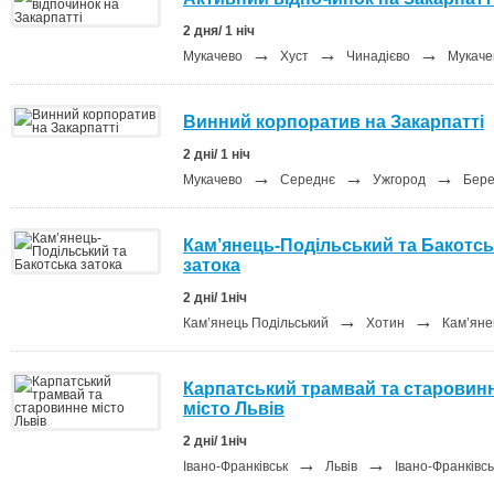
2 дня/ 1 ніч
→
→
→
Мукачево
Хуст
Чинадієво
Мукаче
Винний корпоратив на Закарпатті
2 дні/ 1 ніч
→
→
→
Мукачево
Середнє
Ужгород
Бере
Кам’янець-Подільський та Бакотсь
затока
2 дні/ 1ніч
→
→
Кам’янець Подільський
Хотин
Кам’яне
Карпатський трамвай та старовин
місто Львів
2 дні/ 1ніч
→
→
Івано-Франківськ
Львів
Івано-Франківсь