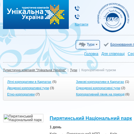
Туристична компанія "Унікальна Україна"
Контакти
Тури
Бронювання г
Головна
Для cпівпраці
Сер
Туристична компанія "Унікальна Україна"
|
Тури
|
Корпоративний туризм
Літні корпоративи в Карпатах
(5)
Зимові корпоративи в Карпатах
(1)
Дводенні корпоративні тури
(3)
Одноденні корпоративні тури
(2)
Етно-корпоративи
(7)
Корпоративний пікнік на природі
(6)
Пирятинський Національний парк
1 день
→
→