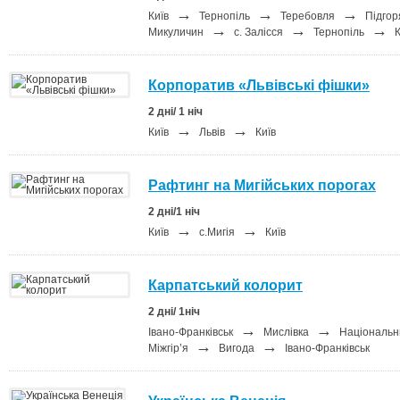
→
→
→
Київ
Тернопіль
Теребовля
Підгор
→
→
→
Микуличин
с. Залісся
Тернопіль
К
Корпоратив «Львівські фішки»
2 дні/ 1 ніч
→
→
Київ
Львів
Київ
Рафтинг на Мигійських порогах
2 дні/1 ніч
→
→
Київ
c.Мигія
Київ
Карпатський колорит
2 дні/ 1ніч
→
→
Івано-Франківськ
Мислівка
Національн
→
→
Міжгір’я
Вигода
Івано-Франківськ