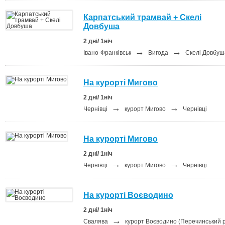
Карпатський трамвай + Скелі
Довбуша
2 дні/ 1ніч
→
→
Івано-Франківськ
Вигода
Скелі Довбу
На курорті Мигово
2 дні/ 1ніч
→
→
Чернівці
курорт Мигово
Чернівці
На курорті Мигово
2 дні/ 1ніч
→
→
Чернівці
курорт Мигово
Чернівці
На курорті Воєводино
2 дні/ 1ніч
→
Свалява
курорт Воєводино (Перечинський р