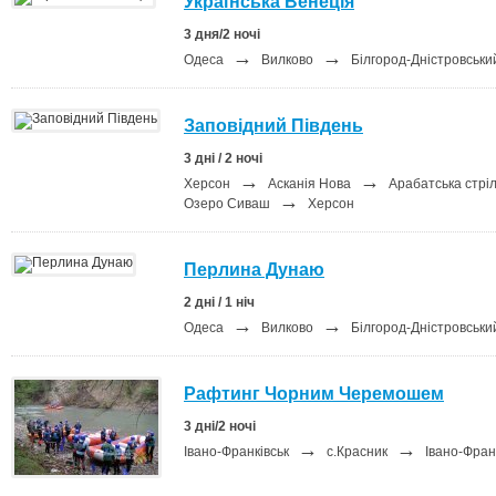
Українська Венеція
3 дня/2 ночі
→
→
Одеса
Вилково
Білгород-Дністровськ
Заповідний Південь
3 дні / 2 ночі
→
→
Херсон
Асканія Нова
Арабатська стрі
→
Озеро Сиваш
Херсон
Перлина Дунаю
2 дні / 1 ніч
→
→
Одеса
Вилково
Білгород-Дністровськ
Рафтинг Чорним Черемошем
3 дні/2 ночі
→
→
Івано-Франківськ
с.Красник
Івано-Фран