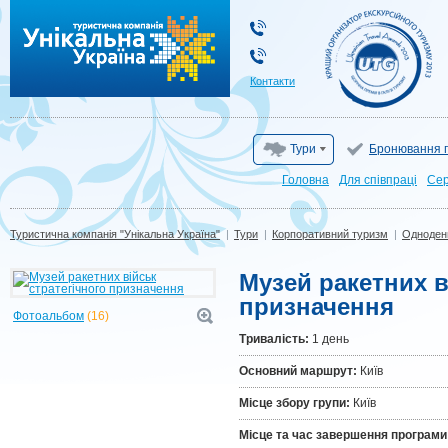
Туристична компанія "Унікальна Україна"
Контакти
Тури
Бронювання г
Головна
Для cпівпраці
Сер
Туристична компанія "Унікальна Україна"
|
Тури
|
Корпоративний туризм
|
Одноденн
Музей ракетних в
призначення
Фотоальбом
(16)
Тривалiсть:
1 день
Основний маршрут:
Київ
Місце збору групи:
Київ
Місце та час завершення програми