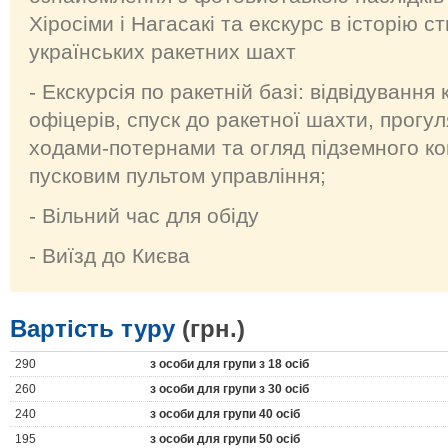
Хіросіми і Нагасакі та екскурс в історію 
українських ракетних шахт
- Екскурсія по ракетній базі: відвідуванн
офіцерів, спуск до ракетної шахти, прогу
ходами-потернами та огляд підземного ко
пусковим пультом управління;
- Вільний час для обіду
- Виїзд до Києва
Вартість туру
(грн.)
290
з особи для групи з 18 осіб
260
з особи для групи з 30 осіб
240
з особи для групи 40 осіб
195
з особи для групи 50 осіб