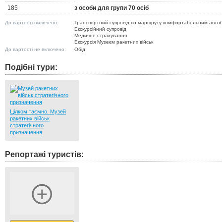
185
з особи для групи 70 осіб
До вартості включено:
Транспортний супровід по маршруту комфортабельним авто
Екскурсійний супровід
Медичне страхування
Екскурсія Музеєм ракетних військ
До вартості не включено:
Обід
Подібні тури:
Цілком таємно. Музей
ракетних військ
стратегічного
призначення
Репортажі туристів: