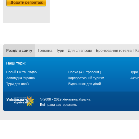
Додати репортаж
Розділи сайту
Головна
Тури
Для cпівпраці
Бронювання готелів
К
Наші тури:
Новий Рік та Різдво
Пасха (4-6 травеня )
Тури 
Заповідна Україна
Корпоративний туризм
Акти
Тури для своїх
Відпочинок для дітей
© 2008 - 2019 Унікальна Україна.
Всі права застережено.
...