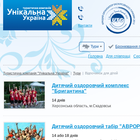
Туристична компанія "Унікальна Україна"
Контакти
Тури
Бронювання г
Головна
Для cпівпраці
Сер
Туристична компанія "Унікальна Україна"
|
Тури
|
Відпочинок для дітей
Дитячий оздоровчий комплекс
"Бригантина"
14 днів
Херсонська область, м.Скадовськ
Дитячий оздоровчий табір "АВРО
14 або 18 днів