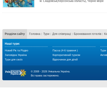
м. Скадовськ(Херсонська область), Чорне море
Розділи сайту
Головна
Тури
Для cпівпраці
Бронювання готелів
К
Наші тури:
Новий Рік та Різдво
Пасха (4-6 травеня )
Тури 
Заповідна Україна
Корпоративний туризм
Акти
Тури для своїх
Відпочинок для дітей
© 2008 - 2026 Унікальна Україна.
Всі права застережено.
...