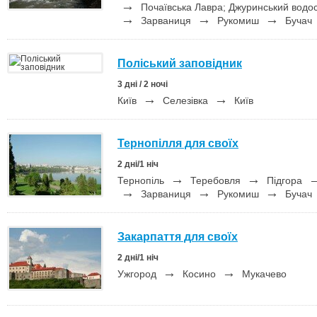
→
Почаївська Лавра; Джуринський водо
→
→
→
Зарваниця
Рукомиш
Бучач
Поліський заповідник
3 дні / 2 ночі
→
→
Київ
Селезівка
Київ
Тернопілля для своїх
2 дні/1 ніч
→
→
Тернопіль
Теребовля
Підгора
→
→
→
Зарваниця
Рукомиш
Бучач
Закарпаття для своїх
2 дні/1 ніч
→
→
Ужгород
Косино
Мукачево