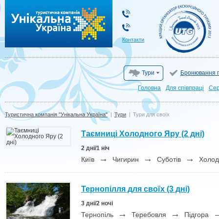
Туристична компанія "Унікальна Україна"
Контакти
Тури
Бронювання г
Головна
Для cпівпраці
Сер
Туристична компанія "Унікальна Україна"
|
Тури
|
Тури для своїх
Таємниці Холодного Яру (2 дні)
2 дні/1 ніч
→
→
→
Київ
Чигирин
Суботів
Холод
Тернопілля для своїх (3 дні)
3 дні/2 ночі
→
→
Тернопіль
Теребовля
Підгора