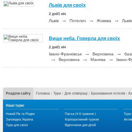
Львів для своїх
2 дні/1 ніч
→
→
→
Львів
Потелич
Жовква
Львів
Вище неба. Говерла для своїх
2 дні/1 ніч
→
→
Івано-Франківськ
Верховина
баз
→
→
→
Верховина
Манява
Івано-Ф
Розділи сайту
Головна
Тури
Для cпівпраці
Бронювання готелів
К
Наші тури:
Новий Рік та Різдво
Пасха (4-6 травеня )
Тури 
Заповідна Україна
Корпоративний туризм
Акти
Тури для своїх
Відпочинок для дітей