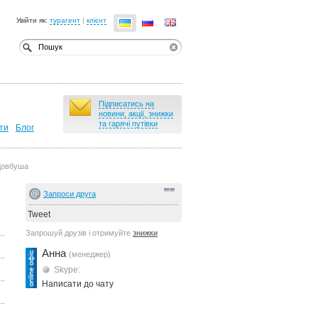
Увійти як:
турагент
|
клієнт
Підписатись на
новини, акції, знижки
та гарячі путівки
ти
Блог
 Довбуша
Запроси друга
Tweet
Запрошуй друзів і отримуйте
знижки
Анна
(менеджер)
Skype:
Написати до чату