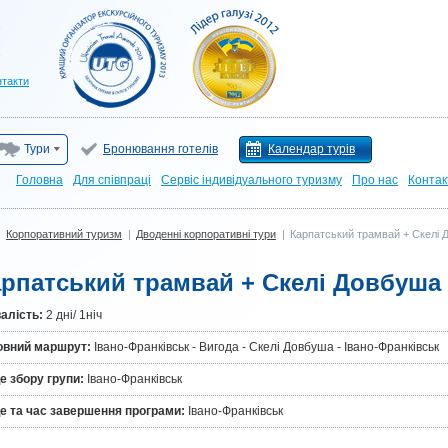
нтакти
Тури
Бронювання готелів
Календар турів
Головна
Для cпівпраці
Сервіс індивідуального туризму
Про нас
Контак
|
Корпоративний туризм
|
Дводенні корпоративні тури
|
Карпатський трамвай + Скелі
рпатський трамвай + Скелі Довбуша
алiсть:
2 дні/ 1ніч
овний маршрут:
Івано-Франківськ - Вигода - Скелі Довбуша - Івано-Франківськ
е збору групи:
Івано-Франківськ
е та час завершення програми:
Івано-Франківськ