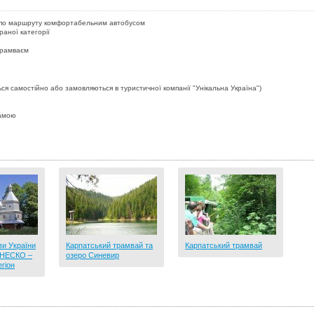
 по маршруту комфортабельним автобусом
раної категорії
трамваєм
ься самостійно або замовляються в туристичної компанії "Унікальна Україна")
рамою
ви України
Карпатський трамвай та
Карпатський трамвай
ЮНЕСКО –
озеро Синевир
гіон