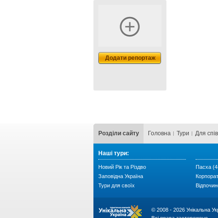
Додати репортаж
Розділи сайту
Головна
Тури
Для cпі
Наші тури:
Новий Рік та Різдво
Пасха (4
Заповідна Україна
Корпора
Тури для своїх
Відпочин
© 2008 - 2026 Унікальна Ук