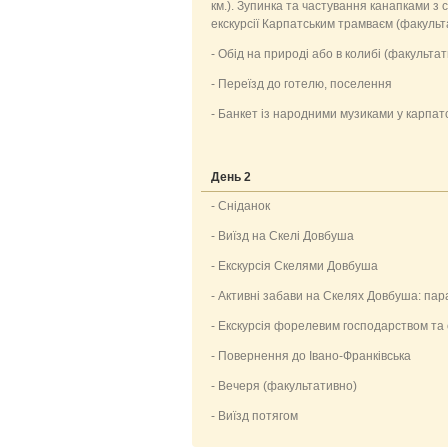
км.). Зупинка та частування канапками з 
екскурсії Карпатським трамваєм (факульт
- Обід на природі або в колибі (факульта
- Переїзд до готелю, поселення
- Банкет із народними музиками у карпат
День 2
- Сніданок
- Виїзд на Скелі Довбуша
- Екскурсія Скелями Довбуша
- Активні забави на Скелях Довбуша: пар
- Екскурсія форелевим господарством та
- Повернення до Івано-Франківська
- Вечеря (факультативно)
- Виїзд потягом