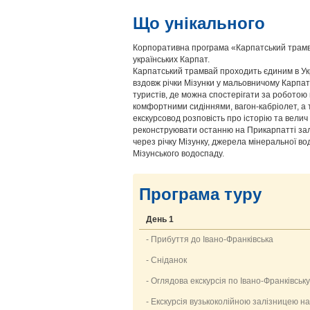
Що унікального
Корпоративна програма «Карпатський трамва
українських Карпат.
Карпатський трамвай проходить єдиним в Укр
вздовж річки Мізунки у мальовничому Карпатс
туристів, де можна спостерігати за роботою 
комфортними сидіннями, вагон-кабріолет, а
екскурсовод розповість про історію та велич 
реконструювати останню на Прикарпатті залі
через річку Мізунку, джерела мінеральної во
Мізунського водоспаду.
Програма туру
День 1
- Прибуття до Івано-Франківська
- Сніданок
- Оглядова екскурсія по Івано-Франківську
- Екскурсія вузькоколійною залізницею н