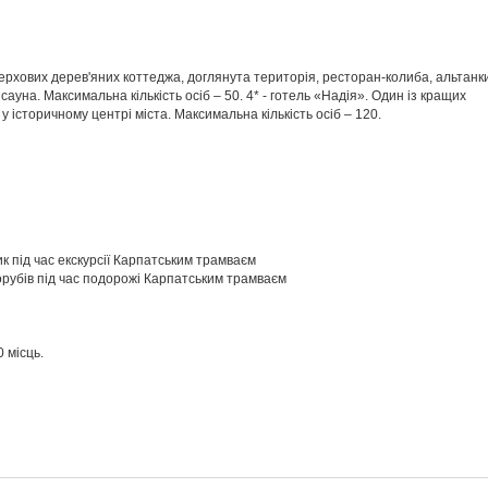
верхових дерев'яних коттеджа, доглянута територія, ресторан-колиба, альтанк
сауна. Максимальна кількість осіб – 50. 4* - готель «Надія». Один із кращих
у історичному центрі міста. Максимальна кількість осіб – 120.
зик під час екскурсії Карпатським трамваєм
лісорубів під час подорожі Карпатським трамваєм
0 місць.