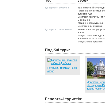
550
з особи
До вартості включено:
Транспортний супровід
Проживання в готелі об
супровід гіда
Екскурсія Карпатським 
2 сніданок
Медичне страхування
Екскурсійний супровід
До вартості не включено:
Квитки на потяг (купуют
Банкет
Факультативні екскурсії
Харчування поза прог
Факультативні розваги
Подібні тури:
Поліський трамвай і Біле
озеро
Дерев'яні церк
зі спадщини 
Карпатський ре
Репортажі туристів: