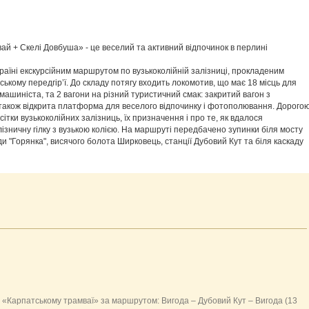
й + Скелі Довбуша» - це веселий та активний відпочинок в перлині
аїні екскурсійним маршрутом по вузькоколійній залізниці, прокладеним
ькому передгір’ї. До складу потягу входить локомотив, що має 18 місць для
машиніста, та 2 вагони на різний туристичний смак: закритий вагон з
 також відкрита платформа для веселого відпочинку і фотополювання. Дорого
сітки вузькоколійних залізниць, їх призначення і про те, як вдалося
зничну гілку з вузькою колією. На маршруті передбачено зупинки біля мосту
ди "Горянка", висячого болота Ширковець, станції Дубовий Кут та біля каскаду
а «Карпатському трамваї» за маршрутом: Вигода – Дубовий Кут – Вигода (13