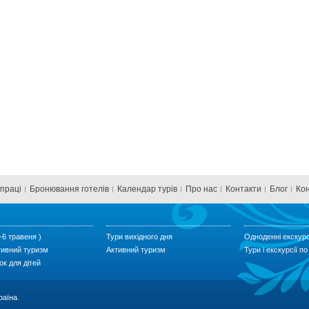
впраці
Бронювання готелів
Календар турів
Про нас
Контакти
Блог
Ко
-6 травеня )
Тури вихідного дня
Одноденні екскурс
тивний туризм
Активний туризм
Тури і екскурсії п
ок для дітей
раїна.