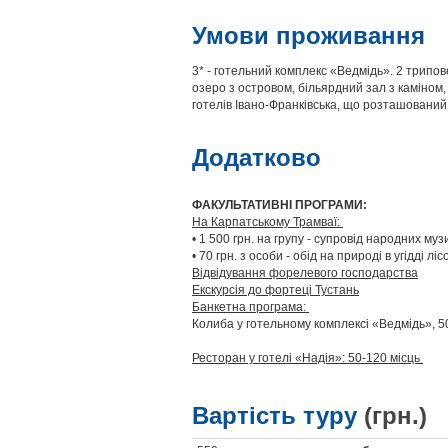
Умови проживання
3* - готельний комплекс «Ведмідь». 2 трипо
озеро з островом, більярдний зал з каміном, 
готелів Івано-Франківська, що розташований 
Додатково
ФАКУЛЬТАТИВНІ ПРОГРАМИ:
На Карпатському Трамваї:
• 1 500 грн. на групу - супровід народних му
• 70 грн. з особи - обід на природі в угідді 
Відвідування форелевого господарства
Екскурсія до фортеці Тустань
Банкетна програма:
Колиба у готельному комплексі «Ведмідь», 5
Ресторан у готелі «Надія»: 50-120 місць
Вартість туру
(грн.)