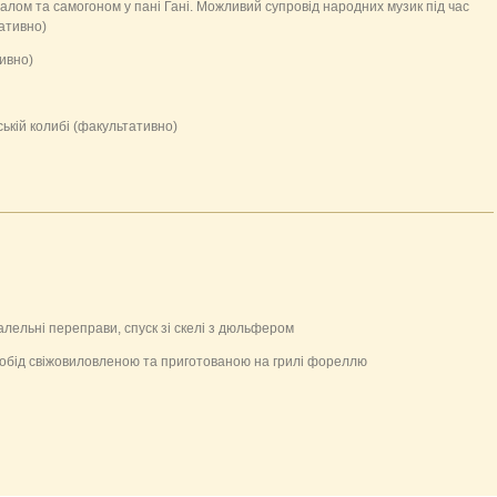
салом та самогоном у пані Гані. Можливий супровід народних музик під час
ативно)
тивно)
ській колибі (факультативно)
алельні переправи, спуск зі скелі з дюльфером
 обід свіжовиловленою та приготованою на грилі фореллю