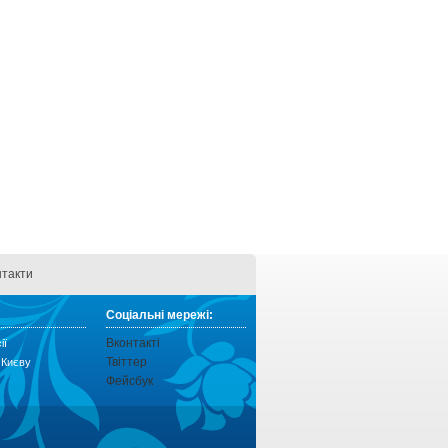
нтакти
Соціальні мережі:
Вконтакті
ії
Твіттер
о Києву
Фейсбук