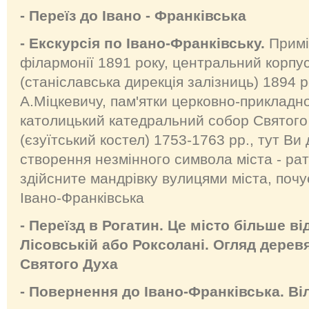
- Переїз до Івано - Франківська
- Екскурсія по Івано-Франківську.
Примі
філармонії 1891 року, центральний корпу
(станіславська дирекція залізниць) 1894 р
А.Міцкевичу, пам'ятки церковно-прикладно
католицький катедральний собор Святого
(єзуїтський костел) 1753-1763 рр., тут Ви 
створення незмінного символа міста - рат
здійсните мандрівку вулицями міста, почу
Івано-Франківська
- Переїзд в Рогатин. Це місто більше в
Лісовській або Роксолані. Огляд дерев
Святого Духа
- Повернення до Івано-Франківська. Ві