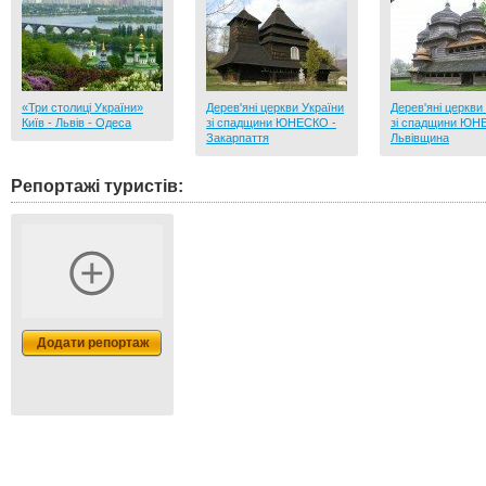
«Три столиці України»
Дерев'яні церкви України
Дерев'яні церкви
Київ - Львів - Одеса
зі спадщини ЮНЕСКО -
зі спадщини ЮН
Закарпаття
Львівщина
Репортажі туристів:
Додати репортаж