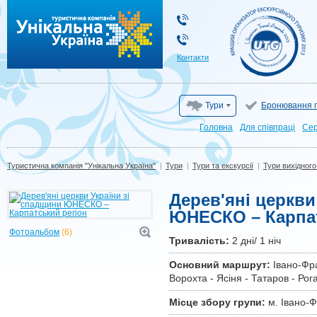
Туристична компанія "Унікальна Україна"
Контакти
Тури
Бронювання г
Головна
Для cпівпраці
Сер
Туристична компанія "Унікальна Україна"
|
Тури
|
Тури та екскурсії
|
Тури вихідного
Дерев'яні церкви
ЮНЕСКО – Карпат
Фотоальбом
(6)
Тривалiсть:
2 дні/ 1 ніч
Основний маршрут:
Івано-Фра
Ворохта - Ясіня - Татаров - Рог
Місце збору групи:
м. Івано-Ф