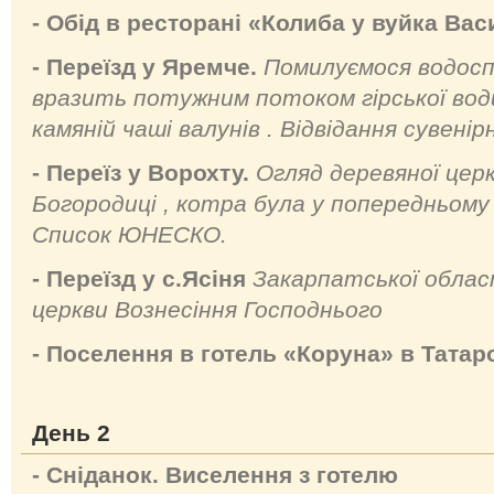
- Обід в ресторані «Колиба у вуйка Вас
- Переїзд у Яремче.
Помилуємося водос
вразить потужним потоком гірської води
камяній чаші валунів . Відвідання сувенір
- Переїз у Ворохту.
Огляд деревяної цер
Богородиці , котра була у попередньому
Список ЮНЕСКО.
- Переїзд у с.Ясіня
Закарпатської област
церкви Вознесіння Господнього
- Поселення в готель «Коруна» в Татаро
День 2
- Сніданок. Виселення з готелю