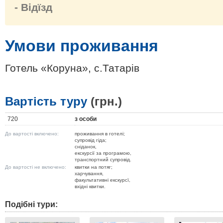
- Відїзд
Умови проживання
Готель «Коруна», с.Татарів
Вартість туру
(грн.)
720
з особи
До вартості включено:
проживання в готелі;
cупровід гіда;
сніданок,
екскурсії за програмою,
транспортний супровід.
До вартості не включено:
квитки на потяг;
харчування,
факультативні екскурсї,
вхідні квитки.
Подібні тури: