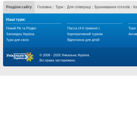
Розділи сайту
Головна
Тури
Для cпівпраці
Бронювання готелів
К
Наші тури:
Новий Рік та Різдво
Пасха (4-6 травеня )
Тури 
Заповідна Україна
Корпоративний туризм
Акти
Тури для своїх
Відпочинок для дітей
© 2008 - 2026 Унікальна Україна.
Всі права застережено.
...