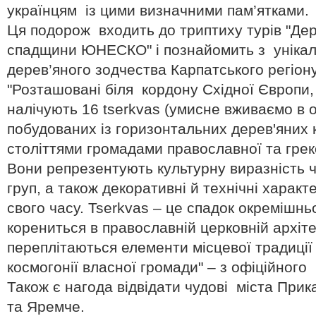
українцям із цими визначними пам’ятками.
Ця подорож входить до триптиху турів "Дере
спадщини ЮНЕСКО" і познайомить з унікал
дерев’яного зодчества Карпатського регіону
"Розташовані біля кордону Східної Європи,
налічують 16 tserkvas (умисне вживаємо в ор
побудованих із горизонтальних дерев'яних к
століттями громадами православної та грек
Вони репрезентують культурну виразність 
груп, а також декоративні й технічні характ
свого часу. Tserkvas – це спадок окремішньо
корениться в православній церковній архітек
переплітаються елементи місцевої традиції 
космогонії власної громади" – з офіційно
Також є нагода відвідати чудові міста Прик
та Яремче.