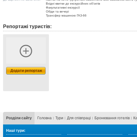
Вхідні квитки до екскурсійних об’єктів
Факультативні екскурсії
Обіди та вечері
Трансфер машиною ГАЗ-66
Репортажі туристів:
Додати репортаж
Розділи сайту
Головна
Тури
Для cпівпраці
Бронювання готелів
К
Наші тури: