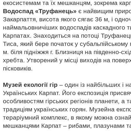
екосистемам та їх мешканцям, зокрема карп
Водоспад «Труфанець»
є найвищим прир
Закарпаття, висота якого сягає 36 м, і одно
наймальовничіших водоспадів каскадного ти
Карпатах. Знаходиться на потоці Труфанець
Тиса, який бере початок у субальпійському п
м. біля підніжжя г. Близниця на південно-с
хребта. Утворений у місці виходів на повер
пісковиків.
Музей екології гір
– один із найбільших і 
Українських Карпат. Його експозиція присв
особливостям гірських регіонів планети, а т
традиціям українських горян. Музейна експо
тераріумний комплекс, в якому можна озна
мешканцями Карпат – рибами, плазунами т