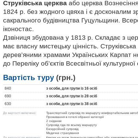
Струківська церква
або церква Вознесіння 
1824 р. без жодного цвяха і є досконалим 
сакрального будівництва Гуцульщини. Всере
іконостас.
Дзвіниця збудована у 1813 р. Складає з це
має власну мистецьку цінність. Струківська
дерев’яними храмами Українських Карпат н
до Переліку об’єктів Всесвітньої культур
Вартість туру
(грн.)
840
з особи, для групи із 16 осіб
690
з особи, для групи із 28 осіб
630
з особи, для групи із 38 осіб
До вартості включено:
Транспортний супровід по маршруту комфортабельним авто
Проживання в готелі обраної категорії
2 сніданки
Супровід гіда по всьому маршруту
Екскурсійний супровід
Медичне страхування
До вартості не включено:
Квитки на потяг (купуються самостійно або замовляються в ту