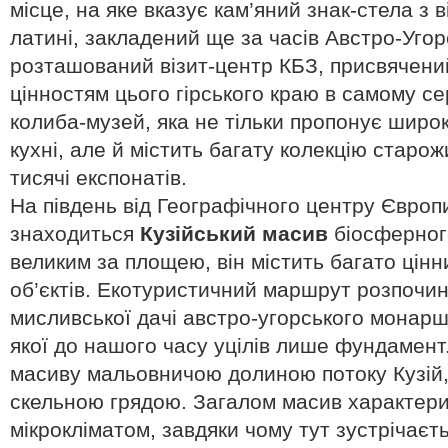
місце, на яке вказує кам’яний знак-стела з 
латині, закладений ще за часів Австро-Угорс
розташований візит-центр КБЗ, присвячени
цінностям цього гірського краю в самому се
колиба-музей, яка не тільки пропонує широк
кухні, але й містить багату колекцію старо
тисячі експонатів.
На південь від Географічного центру Європи
знаходиться
Кузійський масив
біосферного
великим за площею, він містить багато цінн
об’єктів. Екотуристичний маршрут розпочин
мисливської дачі австро-угорського монаршо
якої до нашого часу уцілів лише фундамент
масиву мальовничою долиною потоку Кузій, 
скельною грядою. Загалом масив характер
мікрокліматом, завдяки чому тут зустрічає