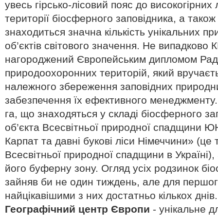
увесь гірсько-лісовий пояс до високогірних л
території біосферного заповідника, а також 
знаходиться значна кількість унікальних пр
об’єктів світового значення. Не випадково К
нагороджений Європейським дипломом Рад
природоохоронних територій, який вручаєт
належного збереження заповідних природни
забезпечення їх ефективного менеджменту. К
га, що знаходяться у складі біосферного за
об’єкта Всесвітньої природної спадщини Ю
Карпат та давні букові ліси Німеччини» (це 
Всесвітньої природної спадщини в Україні),
його буферну зону. Огляд усіх родзинок бі
зайняв би не один тиждень, але для першо
найцікавішими з них достатньо кількох днів.
Географічний центр Європи
- унікальне д