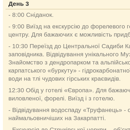
День 3
- 8:00 Сніданок.
- 9:00 Виїзд на екскурсію до форелевого г
центру. Для бажаючих є можливість прид
- 10:30 Переїзд до Центральної Садиби К
заповідника. Відвідування унікального Муз
Знайомство з дендропарком та альпійсько
карпатського «буркуту» - гідрокарбонатно
води на тлі чудових гірських краєвидів.
12:30 Обід у готелі «Європа». Для бажаюч
виловленої, форелі. Виїзд і з готелю.
- Відвідування водоспаду «Труфанець» - 
наймальовничіших на Закарпатті.
- Екскурсія до Струківської церкви – об’єк