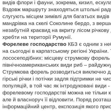
видів флори і фауни, зокрема, кизил, ескул
Вздовж маршруту знаходяться штольні радян
слугують місцем зимівлі для багатьох видів
мандрівка на скелі Соколине бердо, з верши
незабутній краєвид на вкриту лісом річкову 
хребти на території Румунії.
Форелеве господарство
КБЗ є одним з не
на сьогодні в карпатському регіоні України
лососеподібних: місцеву струмкову форель 
північноамериканських види риб – райдужну
Струмкова форель розводиться виключно дл
гірські річки і потічки задля підтримки не 
популяцій, в той час як інтродуковані види 
форелевому господарстві можна не тільки 
але й власноруч її відловити. Поряд розта
інформаційний центр, експозиція якого пр