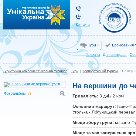
Туристична компанія "Унікальна Україна"
Контакти
Тури
Бронювання г
Головна
Для cпівпраці
Сер
Туристична компанія "Унікальна Україна"
|
Тури
|
Корпоративний туризм
|
На верши
На вершини до ч
Фотоальбом
(8)
Тривалiсть:
3 дні / 2 ночі
Основний маршрут:
Івано-Фран
Уголька - Яблуницький перевал 
Місце збору групи:
м.Івано-Фр
Місце та час завершення про