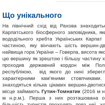
Що унікального
На північний схід від Рахова знаходит
Карпатського біосферного заповідника, я
вододільного хребта Українських Карпат
частиною, яку вінчають шість вершин-дв
найвища гора України – Говерла, висота яко
цю вершину як зрештою і більшу частину х
проходив державний кордон між Пол
республікою, від якого до нині зберегл
характерними кам’яними стовпчиками.
знаходяться кілька цікавих вершин-двотис
місце займають
Гутин-Томнатик
(2016 м н.
м н.р.м.). Перша з них розташована об
більшість туристів проходять повз неї, х