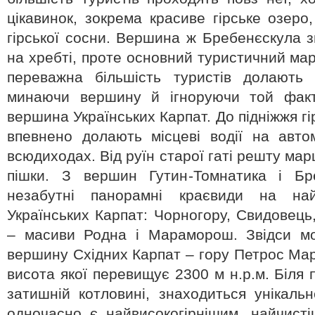
цікавинок, зокрема красиве гірське озеро
гірської сосни. Вершина ж Бребенєскула 
на хребті, проте основний туристичний мар
переважна більшість туристів долають 
минаючи вершину й ігноруючи той факт
вершина Українських Карпат. До підніжжя гі
впевнено долають місцеві водії на авто
всюдиходах. Від руїн старої гаті решту м
пішки. З вершин Гутин-Томнатика і Бре
незабутні панорамні краєвиди на най
Українських Карпат: Чорногору, Свидовець,
– масиви Родна і Мараморош. Звідси м
вершину Східних Карпат – гору Петрос Маре
висота якої перевищує 2300 м н.р.м. Біля 
затишній котловині, знаходиться унікаль
одночасно є найвисокогірнішим, найчист