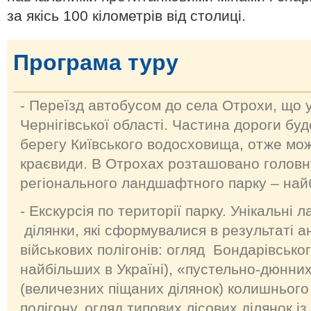
за якісь 100 кілометрів від столиці.
Програма туру
- Переїзд автобусом до села Отрохи, що 
Чернігівської області. Частина дороги бу
берегу Київського водосховища, отже мо
краєвиди. В Отрохах розташовано головн
регіонального ландшафтного парку – найб
- Екскурсія по території парку. Унікальн
ділянки, які сформувалися в результаті 
військових полігонів: огляд Бондарівсько
найбільших в Україні), «пустельно-дюнн
(величезних піщаних ділянок) колишнього
полігону, огляд типових лісових ділянок і