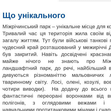
Що унікального
Міжрічинський парк – унікальне місце для к
Тривалий час ця територія жила своїм в
загалу життям. Тут були військові танкові
чудесний край розташований у межиріччі 
був закритий. Навіть досвідчені краєзна
майже нічого не знають про Міжрі
ландшафтний парк, до речі, найбільший в 
дивуються різноманіттю мальовничих 
тваринному світу. Лосі, олені, козулі, во
чотири виводки). На додачу до всього ц
фантастичні переорані воронками від ви
полігонів, з оглядовими вежами і 
навчальними протитанковими мінами і снар