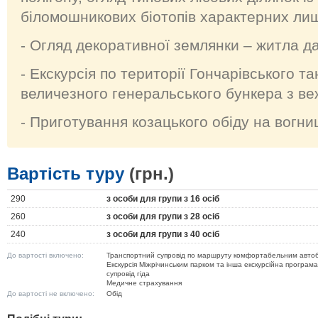
біломошникових біотопів характерних ли
- Огляд декоративної землянки – житла да
- Екскурсія по території Гончарівського та
величезного генеральського бункера з в
- Приготування козацького обіду на вогни
Вартість туру
(грн.)
290
з особи для групи з 16 осіб
260
з особи для групи з 28 осіб
240
з особи для групи з 40 осіб
До вартості включено:
Транспортний супровід по маршруту комфортабельним авто
Екскурсія Міжрічинським парком та інша екскурсійна програма
супровід гіда
Медичне страхування
До вартості не включено:
Обід