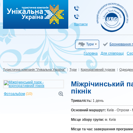
Туристична компанія "Унікальна Україна"
Контакти
Тури
Бронювання г
Головна
Для cпівпраці
Сер
Туристична компанія "Унікальна Україна"
|
Тури
|
Корпоративний туризм
|
Одноденн
Міжрічинський п
пікнік
Фотоальбом
(10)
Тривалiсть:
1 день
Основний маршрут:
Київ - Отрохи - 
Місце збору групи:
м. Київ
Місце та час завершення програми