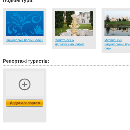
Подібні тури:
Національні парки Волині
Золота осінь
Мезинський
чернігівських парків
національний пр
парк
Репортажі туристів:
Додати репортаж