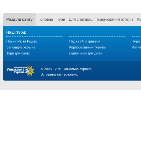
Розділи сайту
Головна
Тури
Для cпівпраці
Бронювання готелів
К
Наші тури:
Новий Рік та Різдво
Пасха (4-6 травеня )
Тури 
Заповідна Україна
Корпоративний туризм
Акти
Тури для своїх
Відпочинок для дітей
© 2008 - 2019 Унікальна Україна.
Всі права застережено.
...