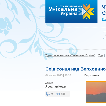
Туристична компанія "Унікальна Україна"
Ко
Туристична компанія "Унікальна Україна"
|
Тур
|
Схід сонця над Верховин
04 липня 2013 | 10:18
Верховина
Додав
Ярослав Козак
0
588