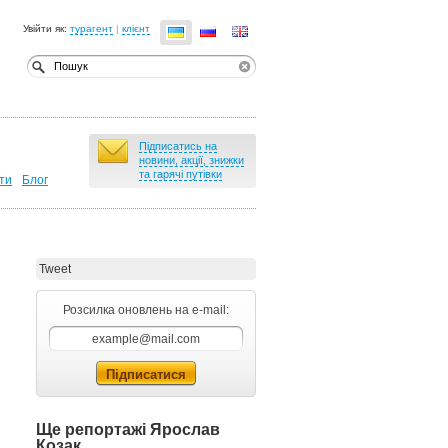
Увійти як:
турагент
|
клієнт
Підписатись на
новини, акції, знижки
та гарячі путівки
ти
Блог
Tweet
Розсилка оновлень на e-mail:
Ще репортажі Ярослав
Козак