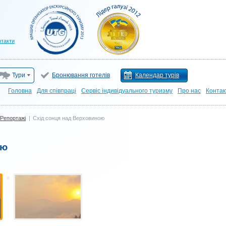
нтакти
Тури
Бронювання готелів
Календар турів
Головна
Для cпівпраці
Сервіс індивідуального туризму
Про нас
Контак
Репортажі
|
Схід сонця над Верховиною
ою