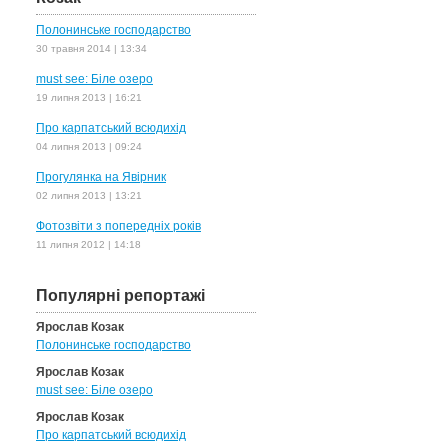
Полонинське господарство
30 травня 2014 | 13:34
must see: Біле озеро
19 липня 2013 | 16:21
Про карпатський всюдихід
04 липня 2013 | 09:24
Прогулянка на Явірник
02 липня 2013 | 13:21
Фотозвіти з попередніх років
11 липня 2012 | 14:18
Популярні репортажі
Ярослав Козак
Полонинське господарство
Ярослав Козак
must see: Біле озеро
Ярослав Козак
Про карпатський всюдихід