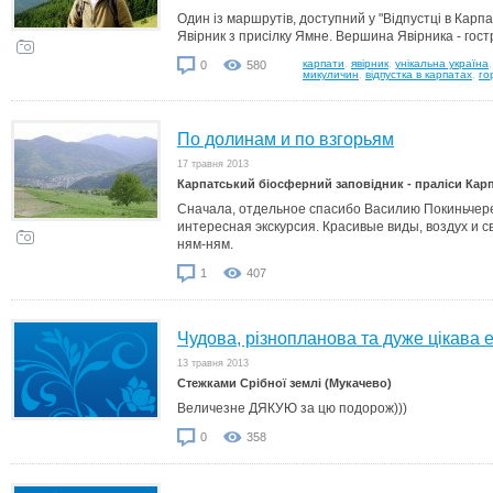
Один із маршрутів, доступний у "Відпустці в Карп
Явірник з присілку Ямне. Вершина Явірника - гостр
карпати
,
явірник
,
унікальна україна
,
0
580
микуличин
,
відпустка в карпатах
,
го
По долинам и по взгорьям
17 травня 2013
Карпатський біосферний заповідник - праліси Кар
Сначала, отдельное спасибо Василию Покиньчер
интересная экскурсия. Красивые виды, воздух и с
ням-ням.
1
407
Чудова, різнопланова та дуже цікава е
13 травня 2013
Стежками Срібної землі (Мукачево)
Величезне ДЯКУЮ за цю подорож)))
0
358