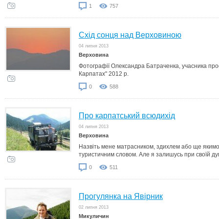
1
757
Схід сонця над Верховиною
04 липня 2013
Верховина
Фотографії Олександра Батраченка, учасника прое
Карпатах" 2012 р.
0
588
Про карпатський всюдихід
04 липня 2013
Верховина
Назвіть мене матрасником, здихлем або ще яким
туристичним словом. Але я залишусь при своїй ду
0
511
Прогулянка на Явірник
02 липня 2013
Микуличин