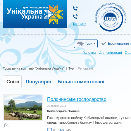
Туристична компанія "Унікальна Україна"
Контакти
Тури
Бронювання г
Головна
Для cпівпраці
Сер
Туристична компанія "Унікальна Україна"
|
Тур
|
Репортажі
Свіжі
Популярні
Більш коментовані
Полонинське господарство
30 травня 2014
Кобилецька Поляна
Господарство побизу Кобилецької поляни, тут ми
овець і виробляють бринзу. Плюс дегустація.
0
745