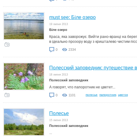
must see: Біле озеро
19 липня 2013
Біле озеро
Краса, яка заворожує. Вийти рано-вранці на берег
в ідеально прозору воду з кришталево чистим піс
0
2334
Полесский заповедник: путешествие 
18 липня 2013
Полесский заповедник
А говорят, что папоротник не цветет...
полесье
,
папоротник
,
цветок
0
1101
Полесье
15 липня 2013
Полесский заповедник
...