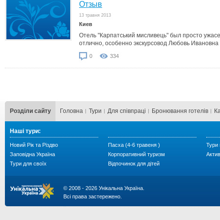
Отзыв
13 травня 2013
Киев
Отель "Карпатський мисливець" был просто ужасе
отлично, особенно экскурсовод Любовь Ивановна
0
334
Розділи сайту
Головна
Тури
Для cпівпраці
Бронювання готелів
К
Наші тури:
Новий Рік та Різдво
Пасха (4-6 травеня )
Тури 
Заповідна Україна
Корпоративний туризм
Акти
Тури для своїх
Відпочинок для дітей
© 2008 - 2026 Унікальна Україна.
Всі права застережено.
...