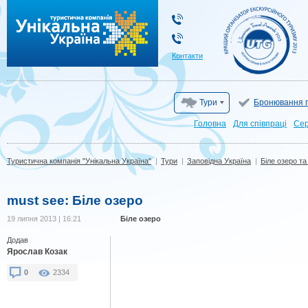
Туристична компанія "Унікальна Україна"
Контакти
Тури
Бронювання г
Головна
Для cпівпраці
Сер
Туристична компанія "Унікальна Україна"
|
Тури
|
Заповідна Україна
|
Біле озеро та
must see: Біле озеро
19 липня 2013 | 16:21
Біле озеро
Додав
Ярослав Козак
0
2334