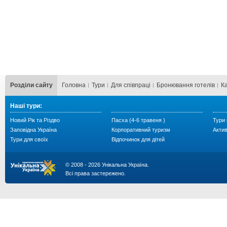
Розділи сайту
Головна
Тури
Для cпівпраці
Бронювання готелів
К
Наші тури:
Новий Рік та Різдво
Пасха (4-6 травеня )
Тури 
Заповідна Україна
Корпоративний туризм
Акти
Тури для своїх
Відпочинок для дітей
© 2008 - 2026 Унікальна Україна.
Всі права застережено.
...