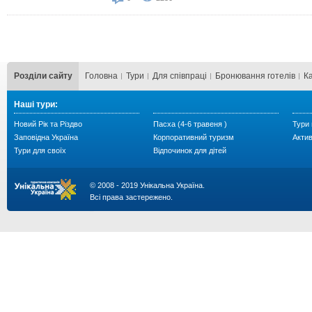
Розділи сайту
Головна
Тури
Для cпівпраці
Бронювання готелів
К
Наші тури:
Новий Рік та Різдво
Пасха (4-6 травеня )
Тури 
Заповідна Україна
Корпоративний туризм
Акти
Тури для своїх
Відпочинок для дітей
© 2008 - 2019 Унікальна Україна.
Всі права застережено.
...