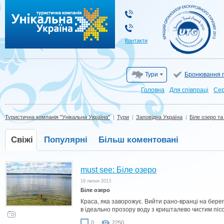
Туристична компанія "Унікальна Україна"
Контакти
Тури
Бронювання г
Головна
Для cпівпраці
Сер
Туристична компанія "Унікальна Україна"
|
Тури
|
Заповідна Україна
|
Біле озеро та
Свіжі
Популярні
Більш коментовані
must see: Біле озеро
19 липня 2013
Біле озеро
Краса, яка заворожує. Вийти рано-вранці на берег
в ідеально прозору воду з кришталево чистим піс
0
2250