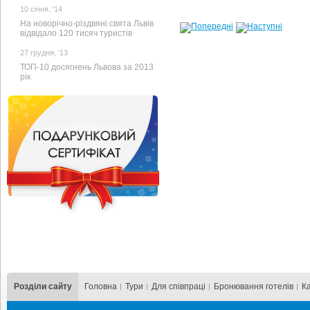
10 cічня, '14
На новорічно-різдвяні свята Львів
відвідало 120 тисяч туристів
27 грудня, '13
ТОП-10 досягнень Львова за 2013
рік
Розділи сайту
Головна
Тури
Для cпівпраці
Бронювання готелів
К