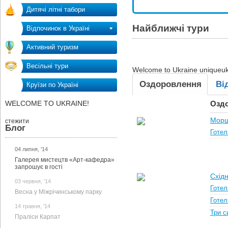
Дитячі літні табори
Найближчі тури
Відпочинок в Україні
Активний туризм
Весільні тури
Welcome to Ukraine
uniqueuk
Оздоровлення
Ві
Круїзи по Україні
WELCOME TO UKRAINE!
Озд
Мор
стежити
Блог
Готел
04 липня, '14
Галерея мистецтв «Арт-кафедра»
запрошує в гості
Схід
03 червня, '14
Готел
Весна у Міжрічинському парку
Готел
14 травня, '14
Три с
Праліси Карпат