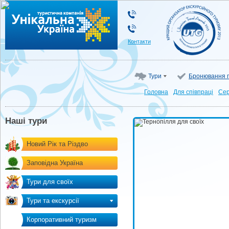
Туристична компанія "Унікальна Україна"
Контакти
Тури
Бронювання г
Головна
Для cпівпраці
Сер
Наші тури
Новий Рік та Різдво
Заповідна Україна
Тури для своїх
Тури та екскурсії
Корпоративний туризм
Тернопілля для своїх