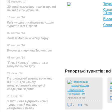
31 березня, '14
Трус
30 українських фестивалів, про які
Санат
не знає 98% українців
"Янта
13 лютого, '14
Вілла
Київ — одне з найдешевших для
Санат
туристів міст Європи
07 лютого, '14
Зима в Міжрічинському парку
05 лютого, '14
Рукомиш - перлина Тернопілля
03 лютого, '14
"Пиво і Космос" - репортаж з
минулорічного туру
Репортажі туристів:
всі
27 cічня, '14
Петриківський розпис включено
зыв
ЮНЕСКО до Списку
нематеріальної культурної
m
енко
спадщини людства
Старообрядцы - душа
Полонинське
Я
Вилково.
господарство
08
20 cічня, '14
Валентина Задорожная
Ярослав Козак
У місті Лева відкриють новий
туристичний маршрут –
0
607
0
745
«Підземний Львів»