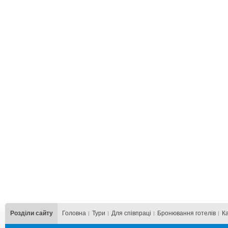
Розділи сайту
Головна
Тури
Для cпівпраці
Бронювання готелів
К