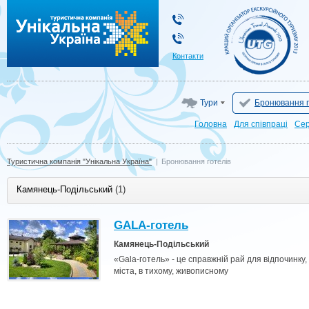
Туристична компанія "Унікальна Україна"
Контакти
Тури
Бронювання г
Головна
Для cпівпраці
Сер
Туристична компанія "Унікальна Україна"
|
Бронювання готелів
Камянець-Подільський
(1)
GALA-готель
Камянець-Подільський
«Gala-готель» - це справжній рай для відпочинку
міста, в тихому, живописному