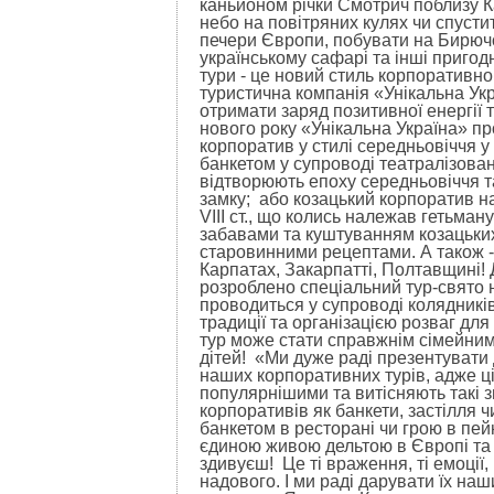
каньйоном річки Смотрич поблизу К
небо на повітряних кулях чи спусти
печери Європи, побувати на Бирюч
українському сафарі та інші пригодн
тури - це новий стиль корпоративно
туристична компанія «Унікальна Укр
отримати заряд позитивної енергії 
нового року «Унікальна Україна» п
корпоратив у стилі середньовіччя у
банкетом у супроводі театралізова
відтворюють епоху середньовіччя 
замку; або козацький корпоратив н
VIII ст., що колись належав гетьман
забавами та куштуванням козацьких
старовинними рецептами. А також -
Карпатах, Закарпатті, Полтавщині! 
розроблено спеціальний тур-свято
проводиться у супроводі колядників
традиції та організацією розваг дл
тур може стати справжнім сімейним
дітей! «Ми дуже раді презентувати
наших корпоративних турів, адже ц
популярнішими та витісняють такі 
корпоративів як банкети, застілля 
банкетом в ресторані чи грою в пей
єдиною живою дельтою в Європі та 
здивуєш! Це ті враження, ті емоції
надового. І ми раді дарувати їх наш