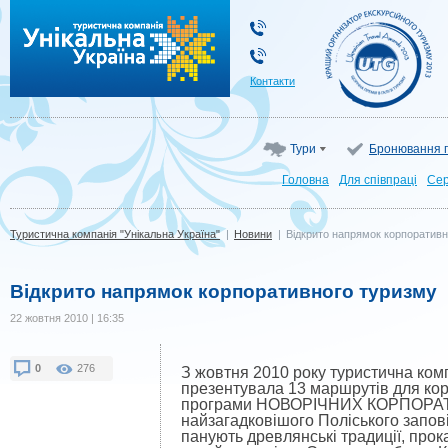
Туристична компанія "Унікальна Україна"
Контакти
Тури
Бронювання г
Головна
Для cпівпраці
Сер
Туристична компанія "Унікальна Україна"
|
Новини
|
Відкрито напрямок корпоративн
Відкрито напрямок корпоративного туризму
22 жовтня 2010 | 16:35
0
276
З жовтня 2010 року туристична ком
презентувала 13 маршрутів для ко
програми НОВОРІЧНИХ КОРПОРАТИВ
найзагадковішого Поліського запові
панують древлянські традиції, прок