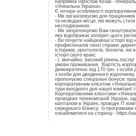
напрямок Ярослав Козак - генераль
«Унікальна Україна».
Є чотири особливості корпоративних
- Ми організовуємо для працівників
та незвідані місця, які можуть стат
несподіванкою;
- Ми запропонуємо Вам скоштувати
яка відображає колорит цього регіо
- Ви почуєте найцікавіші історії ві
професіоналів своєї справи: директо
істориків, орнітологів, біологів, я
історії свого краю;
- І, звичайно, високий рівень послуг
умови проживання. Вартість корпо
демократична: від 170 грн. з особи 
з особи для дводенного відпочинку.
пропонуємо спеціальні бонуси: прац
корпоративним клієнтом «Унікально
тури вихідного дня нашої компанії т
Корпоративними клієнтами «Унікальн
провідних телекомпаній України, од
капіталом в Україні, провідні ІТ ко
середнього бізнесу. Із програмами
ознайомитися на сторінці - https://uu