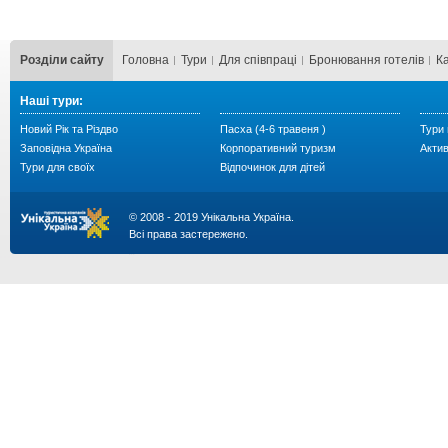
Розділи сайту
Головна
Тури
Для cпівпраці
Бронювання готелів
К
Наші тури:
Новий Рік та Різдво
Пасха (4-6 травеня )
Тури 
Заповідна Україна
Корпоративний туризм
Акти
Тури для своїх
Відпочинок для дітей
© 2008 - 2019 Унікальна Україна.
Всі права застережено.
...