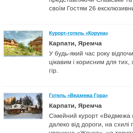
своїм Гостям 26 ексклюзивни
Курорт-готель «Коруна»
Карпати, Яремча
У будь-який час року відпоч
цікавим і корисним для тих,
гір.
Готель «Ведмежа Гора»
Карпати, Яремча
Сімейний курорт «Ведмежа 
далеко від дороги, на схилі
урочища «Жонка», на терито