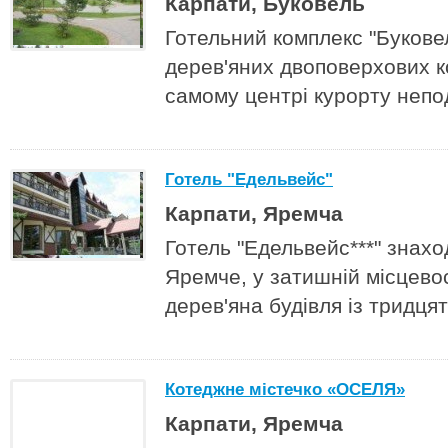
Карпати, Буковель
Готельний комплекс "Буковел
дерев'яних двоповерхових к
самому центрі курорту непо
Готель "Едельвейс"
Карпати, Яремча
Готель "Едельвейс***" знахо
Яремче, у затишній місцевос
дерев'яна будівля із тридця
Котеджне містечко «ОСЕЛЯ»
Карпати, Яремча