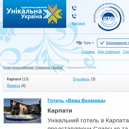
Туристична компанія "Унікальна Україна"
Контакти
Тури
Бронювання г
Головна
Для cпівпраці
Сер
Туристична компанія "Унікальна Україна"
|
Бронювання готелів
Карпати
(13)
Буковель
(3)
Яремча
(4)
Готель «Вежа Ведмежа»
Карпати
Унікальний готель в Карпат
представляючи Славське та 