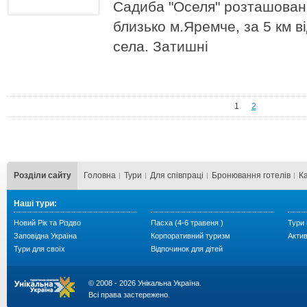
Садиба "Оселя" розташована
близько м.Яремче, за 5 км ві
села. Затишні
1
2
Розділи сайту
Головна
Тури
Для cпівпраці
Бронювання готелів
К
Наші тури:
Новий Рік та Різдво
Пасха (4-6 травеня )
Тури 
Заповідна Україна
Корпоративний туризм
Акти
Тури для своїх
Відпочинок для дітей
© 2008 - 2026 Унікальна Україна.
Всі права застережено.