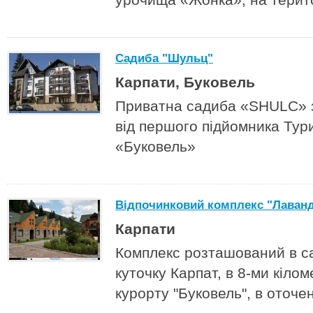
Садиба "Шульц"
Карпати, Буковель
Приватна садиба «SHULC» з
від першого підйомника Тур
«Буковель»
Відпочинковий комплекс "Лаванд
Карпати
Комплекс розташований в 
куточку Карпат, в 8-ми кілом
курорту "Буковель", в оточен