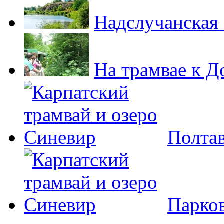
Надслучанская
На трамвае к 
Полта
Парко