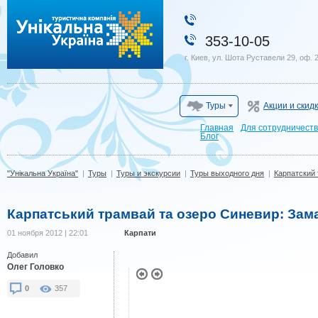
"Унікальна Україна"
353-10-05
г. Киев, ул. Шота Руставели 29, оф. 
Туры
Акции и скид
Главная
Для сотрудничест
Блог
"Унікальна Україна"
|
Туры
|
Туры и экскурсии
|
Туры выходного дня
|
Карпатский
Карпатський трамвай та озеро Синевир: За
01 ноября 2012 | 22:01
Карпати
Добавил
Олег Головко
0
357