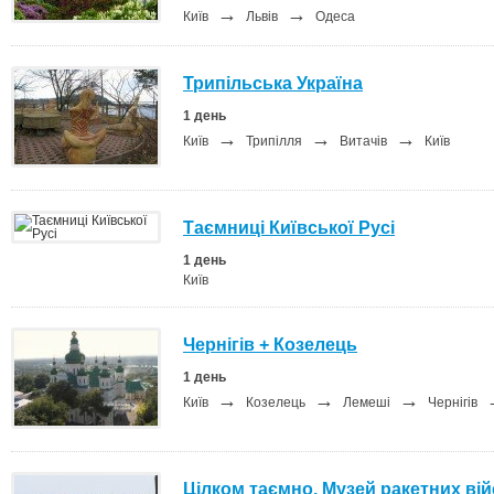
→
→
Київ
Львів
Одеса
Трипільська Україна
1 день
→
→
→
Київ
Трипілля
Витачів
Київ
Таємниці Київської Русі
1 день
Київ
Чернігів + Козелець
1 день
→
→
→
Київ
Козелець
Лемеші
Чернігів
Цілком таємно. Музей ракетних вій