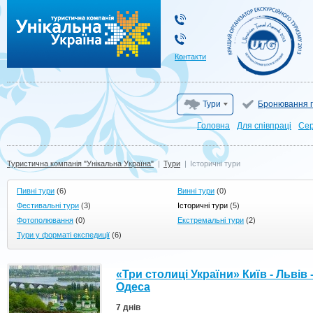
Туристична компанія "Унікальна Україна"
Контакти
Тури
Бронювання г
Головна
Для cпівпраці
Сер
Туристична компанія "Унікальна Україна"
|
Тури
|
Історичні тури
Пивні тури
(6)
Винні тури
(0)
Фестивальні тури
(3)
Історичні тури
(5)
Фотополювання
(0)
Екстремальні тури
(2)
Тури у форматі експедиції
(6)
«Три столиці України» Київ - Львів 
Одеса
7 днів