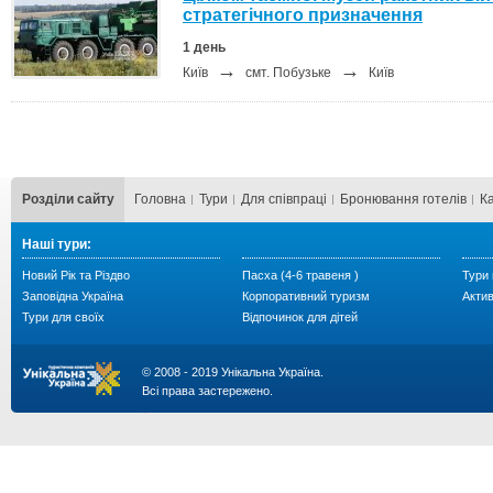
стратегічного призначення
1 день
→
→
Київ
смт. Побузьке
Київ
Розділи сайту
Головна
Тури
Для cпівпраці
Бронювання готелів
К
Наші тури:
Новий Рік та Різдво
Пасха (4-6 травеня )
Тури 
Заповідна Україна
Корпоративний туризм
Акти
Тури для своїх
Відпочинок для дітей
© 2008 - 2019 Унікальна Україна.
Всі права застережено.
...