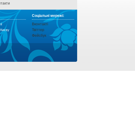
нтакти
Соціальні мережі:
Вконтакті
ії
Твіттер
о Києву
Фейсбук