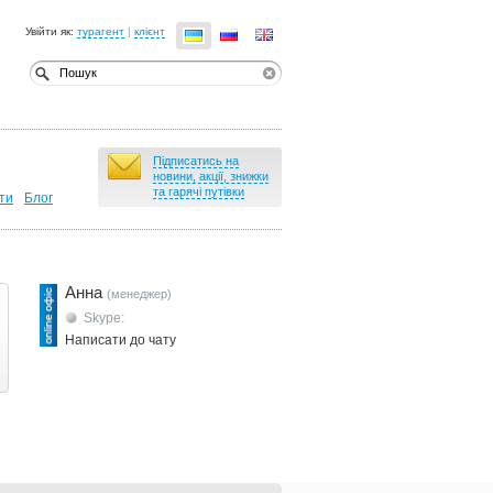
Увійти як:
турагент
|
клієнт
Підписатись на
новини, акції, знижки
та гарячі путівки
ти
Блог
Анна
(менеджер)
Skype:
Написати до чату