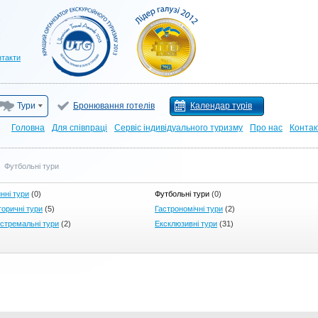
нтакти
Тури
Бронювання готелів
Календар турів
Головна
Для cпівпраці
Сервіс індивідуального туризму
Про нас
Контак
|
Футбольні тури
нні тури
(0)
Футбольні тури
(0)
торичні тури
(5)
Гастрономічні тури
(2)
стремальні тури
(2)
Ексклюзивні тури
(31)