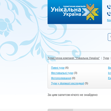
Туристична компанія "Унікальна Україна"
Ко
Туристична компанія "Унікальна Україна"
|
Тури
Пивні тури
(6)
Ви
Фестивальні тури
(3)
Іс
Фотополювання
(0)
Ек
Тури у форматі експедиції
(5)
За цим запитом нічого не знайдено