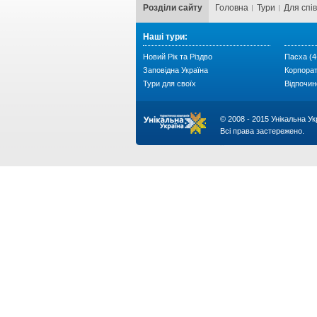
Розділи сайту
Головна
Тури
Для cпі
Наші тури:
Новий Рік та Різдво
Пасха (4
Заповідна Україна
Корпора
Тури для своїх
Відпочин
© 2008 - 2015 Унікальна Ук
Всі права застережено.
...