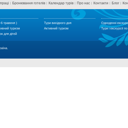
впраці
Бронювання готелів
Календар турів
Про нас
Контакти
Блог
Ко
-6 травеня )
Тури вихідного дня
Одноденні екскурс
тивний туризм
Активний туризм
Тури і екскурсії п
ок для дітей
раїна.