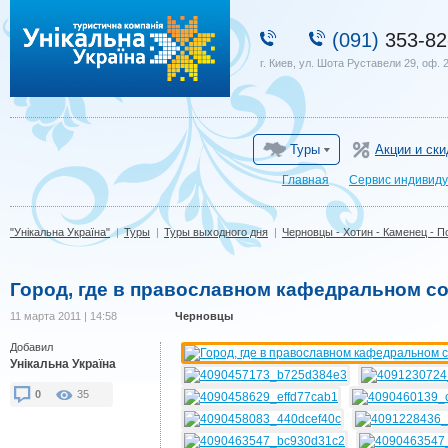
"Унікальна Україна"
(091)
353-82
г. Киев, ул. Шота Руставели 29, оф. 
Туры
Акции и ски
Главная
Сервис индивиду
"Унікальна Україна"
|
Туры
|
Туры выходного дня
|
Черновцы - Хотин - Каменец - 
Город, где в православном кафедральном соб
11 марта 2011 | 14:58
Черновцы
Добавил
Унікальна Україна
0
35