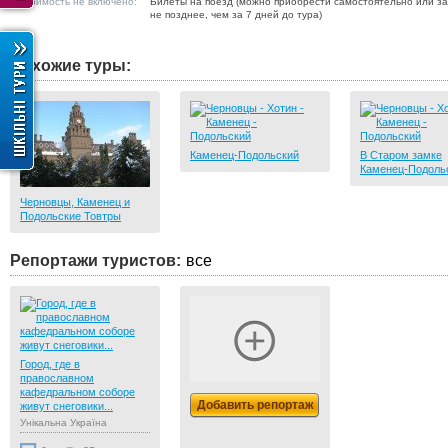
В стоимость не включено:
Билеты на поезд (можно приобрести самостоятельно или зак
не позднее, чем за 7 дней до тура)
Похожие туры:
Каменец-Подольский
В Старом замке
Каменец-Подоль
Черновцы, Каменец и
Подольские Товтры
Репортажи туристов:
все
Город, где в
православном
кафедральном соборе
Добавить репортаж
живут снеговики...
Унікальна Україна