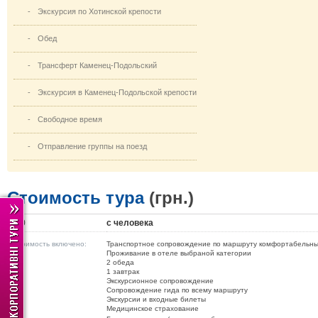
-
Экскурсия по Хотинской крепости
-
Обед
-
Трансферт Каменец-Подольский
-
Экскурсия в Каменец-Подольской крепости
-
Свободное время
-
Отправление группы на поезд
Стоимость тура
(грн.)
590
с человека
В стоимость включено:
Транспортное сопровождение по маршруту комфортабельн
Проживание в отеле выбраной категории
2 обеда
1 завтрак
Экскурсионное сопровождение
Сопровождение гида по всему маршруту
Экскурсии и входные билеты
Медицинское страхование