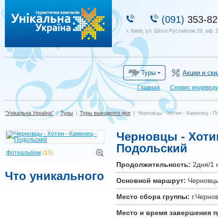
"Унікальна Україна"
(091)
353-82
г. Киев, ул. Шота Руставели 29, оф. 
Туры
Акции и ски
Главная
Сервис индивиду
"Унікальна Україна"
|
Туры
|
Туры выходного дня
|
Черновцы - Хотин - Каменец - 
Черновцы - Хотин
Подольский
Фотоальбом
(15)
Продолжительность:
2дня/1 
Что уникального
Основной маршрут:
Черновцы
Место сбора группы:
г.Черно
Место и время завершения 