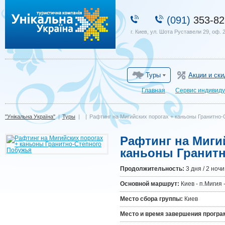
"Унікальна Україна"
(091)
353-82
г. Киев, ул. Шота Руставели 29, оф. 
Туры
Акции и ски
Главная
Сервис индивиду
"Унікальна Україна"
|
Туры
|
|
Рафтинг на Мигийских порогах + каньоны Гранитно
Рафтинг на Миги
каньоны Гранитн
Продолжительность:
3 дня / 2 ночи
Основной маршрут:
Киев - п.Мигия 
Место сбора группы:
Киев
Место и время завершения прогр