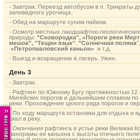
- Завтрак. Переезд автобусом в п. Трикраты 
заповедного урочища.
- Обед на маршруте сухим пайком.
- Осмотр местных ландшафтно-геологических
природы:
"Сковородка",
«Пороги реки Мер
мешок",
"Тещин язык"
,
"Солнечная поляна
"
«Петропавловский каньон»
и т.д.
- Выезд и возращение в лагерь. Ужин.
День 3
- Завтрак.
- Рафтинг по Южному Бугу протяженостью 12
Мигейских порогов и дальнейшим сплавом по
реки. Прохождение целого ряда порогов и пер
- По ходу маршрута остановки для отдыха и к
скал в реку.
- Окончания рафтинга в устье реки Великая К
панорамы ее каньона с высоты птичьего поле
водный поток прорезает монолитные гранитн