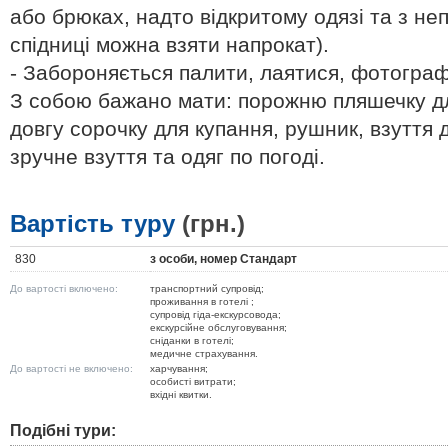
або брюках, надто відкритому одязі та з не
спідниці можна взяти напрокат).
- Забороняється палити, лаятися, фотограф
З собою бажано мати: порожню пляшечку дл
довгу сорочку для купання, рушник, взуття д
зручне взуття та одяг по погоді.
Вартість туру
(грн.)
830
з особи, номер Стандарт
До вартості включено:
транспортний супровід;
проживання в готелі ;
супровід гіда-екскурсовода;
екскурсійне обслуговування;
сніданки в готелі;
медичне страхування.
До вартості не включено:
харчування;
особисті витрати;
вхідні квитки.
Подібні тури: