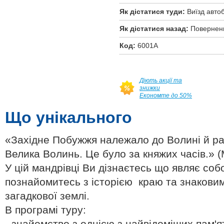
Як дістатися туди:
Виїзд авто
Як дістатися назад:
Поверненн
Код:
6001А
Діють акції та
знижки
Економте до 50%
Що унікального
«Західне Побужжя належало до Волині й ра
Велика Волинь. Це було за княжих часів.» 
У цій мандрівці Ви дізнаєтесь що являє со
познайомитесь з історією краю та знаковим
загадкової землі.
В програмі туру:
- знайомство з однією з найвідоміших пам'ят