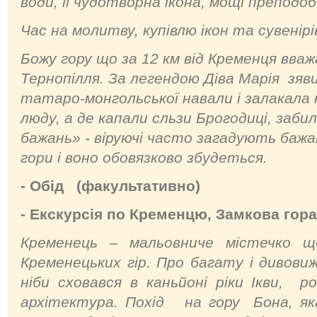
води, її чудотворна ікона, мощі преподо
Час на молитву, купівлю ікон та сувенірі
Божу гору що за 12 км від Кременця вва
Тернопілля. За легендою Діва Марія зяв
татаро-монгольської навали і залакала 
люду, а де капали сльзи Брогодиці, заби
бажань» - віруючі часто загадують бажан
гори і воно обовязково збудеться.
- Обід (факультативно)
- Екскурсія по Кременцю, Замкова гора
Кременець – мальовниче містечко щ
Кременецьких гір. Про багату і дивови
ніби сховався в каньйоні ріки Ікви, 
архітектура. Похід на гору Бона, як