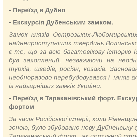
- Переїзд в Дубно
- Екскурсія Дубенським замком.
Замок князів Острозьких-Любомирських
найнеприступніших твердинь Волинсько
є те, що за всю багатовікову історію і
був захоплений, незважаючи на неод
турків, шведів, росіян, козаків. Заснов
неодноразово перебудовувався і міняв вл
із найгарніших замків України.
- Переїзд в Тараканівський форт. Екск
фортом
За часів Російської імперії, коли Рівенщ
зоною, було збудовано нову Дубненську
Тараканівський форт як потужний стра