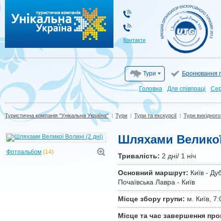
Туристична компанія "Унікальна Україна"
Контакти
Тури
Бронювання г
Головна
Для cпівпраці
Сер
Туристична компанія "Унікальна Україна"
|
Тури
|
Тури та екскурсії
|
Тури вихідного
Шляхами Великої 
Фотоальбом
(14)
Тривалiсть:
2 дні/ 1 ніч
Основний маршрут:
Київ - Ду
Почаївська Лавра - Київ
Місце збору групи:
м. Київ, 7:
Місце та час завершення про