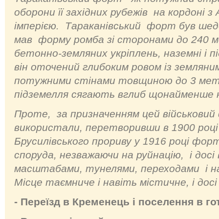
оборони її західних рубежів на кордоні 
імперією. Тараканівський форт був шед
мав форму ромба зі сторонами до 240 
бетонно-земляних укріплень, наземні і п
він оточений глибоким ровом із земляни
потужними стінами товщиною до 3 мет
підземелля сягають вглиб щонайменше н
Проте, за призначенням цей військовий
використали, перетворивши в 1900 році н
Брусилівського прориву у 1916 році фор
споруда, незважаючи на руйнацію, і досі
масштабами, тунелями, переходами і 
Місце таємниче і навіть містичне, і дос
- Переїзд в Кременець і поселення в г