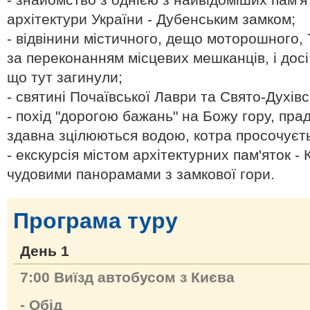
архітектури України - Дубенським замком;
- відвінини містичного, дещо моторошного, 
за переконанням місцевих мешканців, і дос
що тут загинули;
- святині Почаївської Лаври та Свято-Духівс
- похід "дорогою бажань" на Божу гору, пр
здавна зцілюються водою, котра просочуєтьс
- екскурсія містом архітектурних пам'яток 
чудовими панорамами з замкової гори.
Програма туру
День 1
7:00 Виїзд автобусом з Києва
- Обід