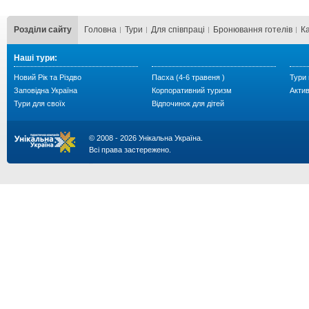
Розділи сайту
Головна
Тури
Для cпівпраці
Бронювання готелів
К
Наші тури:
Новий Рік та Різдво
Пасха (4-6 травеня )
Тури 
Заповідна Україна
Корпоративний туризм
Акти
Тури для своїх
Відпочинок для дітей
© 2008 - 2026 Унікальна Україна.
Всі права застережено.
...