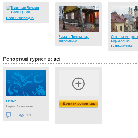
Волинь заповідна
Зима в Поліському
Свято молодого 
заповіднику
Боржавська
вузькоколійка
Репортажі туристів:
всі
Отзыв
Додати репортаж
Сергій Литвиненко
0
309