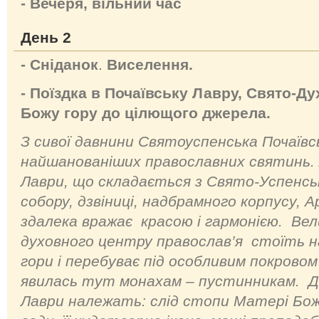
- Вечеря, вільний час
День 2
- Сніданок
.
Виселення.
- Поїздка в Почаївську Лавру, Свято-Ду
Божу гору до цілющого джерела.
З сивої давнини Святоуспенська Почаївсь
найшанованіших православних святинь.
Лаври, що складається з Свято-Успенськ
собору, дзвіниці, надбрамного корпусу, 
здалека вражає красою і гармонією. Ве
духовного центру православ’я стоїть на
гори і перебуває під особливим покровом
явилась тут монахам – пустинникам. До
Лаври належать: слід стопи Матері Бож