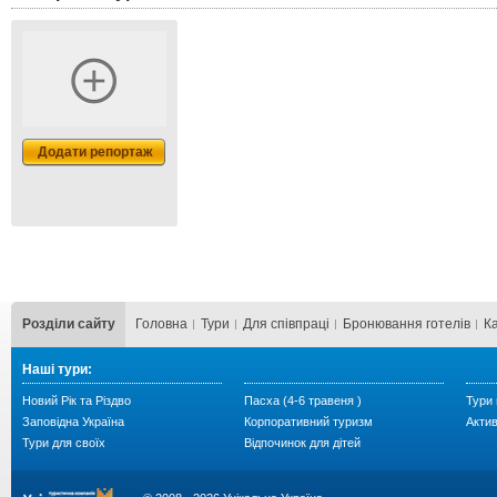
Додати репортаж
Розділи сайту
Головна
Тури
Для cпівпраці
Бронювання готелів
К
Наші тури:
Новий Рік та Різдво
Пасха (4-6 травеня )
Тури 
Заповідна Україна
Корпоративний туризм
Акти
Тури для своїх
Відпочинок для дітей