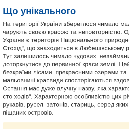
Що унікального
На території України збереглося чимало мал
чарують своєю красою та неповторністю. Од
України є територія
Національного природно
Стохід"
, що знаходиться в Любешівському р
Тут залишилось чимало чудових, незаймани
доторкнутися до первинної краси землі. Це
безкраїми лісами, прекрасними озерами та
мальовничі краєвиди спостерігаються вздов
Остання має дуже влучну назву, яка характе
сто ходів"
. Характерною особливістю цих рі
рукавів, русел, затонів, стариць, серед яки
піщаних островів.