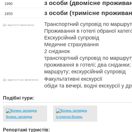
з особи (двомісне прожива
1990
з особи (тримісне проживан
1850
Транспортний супровід по маршру
До вартості включено:
Проживання в готелі обраної катего
Екскурсійний супровід
Медичне страхування
2 сніданок
транспортний супровід по маршру
проживання в готелі; два сніданки;
маршруту; екскурсійний супровід
Факультативні екскурсії
До вартості не включено:
обіди та вечері, водні екскурсії у д
Подібні тури:
Волинь заповідна
Історична Волинь
Репортажі туристів: