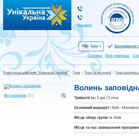
Туристична компанія "Унікальна Україна"
Контакти
Тури
Бронювання г
Головна
Для cпівпраці
Сер
Туристична компанія "Унікальна Україна"
|
Тури
|
Тури та екскурсії
|
Тури вихідного
Волинь заповідн
Фотоальбом
(10)
Тривалiсть:
3 дні / 2 ночі
Основний маршрут:
Київ - Маневичі 
Місце збору групи:
м. Київ
Місце та час завершення програми