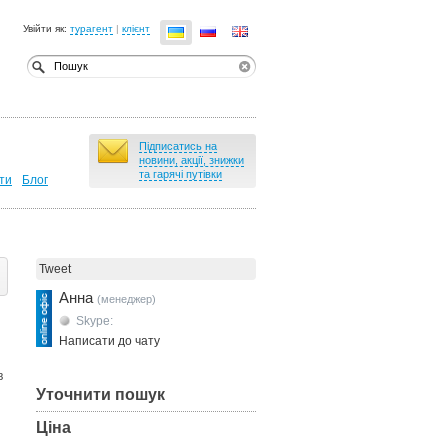
Увійти як:
турагент
|
клієнт
Підписатись на
новини, акції, знижки
та гарячі путівки
ти
Блог
Tweet
Анна
(менеджер)
Skype:
Написати до чату
в
Уточнити пошук
Ціна