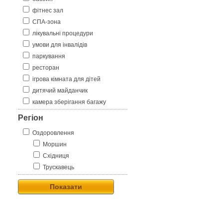
фітнес зал
СПА-зона
лікувальні процедури
умови для інвалідів
паркування
ресторан
ігрова кімната для дітей
дитячий майданчик
камера зберігання багажу
Регіон
Оздоровлення
Моршин
Східниця
Трускавець
Показати