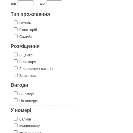
від
до
Тип проживания
Готель
Санаторій
Садиба
Розміщення
В центрі
Біля моря
Біля лижних витягів
За містом
Вигоди
В номері
На поверсі
У номері
балкон
кондиціонер