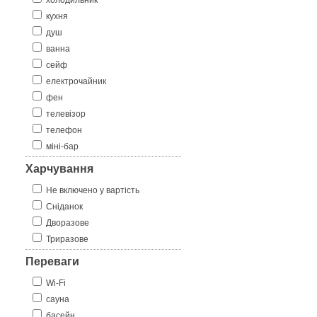
холодильник
кухня
душ
ванна
сейф
електрочайник
фен
телевізор
телефон
міні-бар
Харчування
Не включено у вартість
Сніданок
Дворазове
Триразове
Переваги
Wi-Fi
сауна
басейн