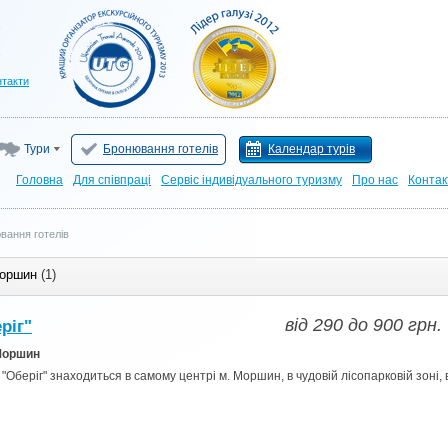
нтакти
Тури
Бронювання готелів
Календар турів
Головна
Для cпівпраці
Сервіс індивідуального туризму
Про нас
Контак
вання готелів
оршин
(1)
від
290
до
900
грн.
ріг"
Моршин
беріг" знаходиться в самому центрі м. Моршин, в чудовій лісопарковій зоні, 