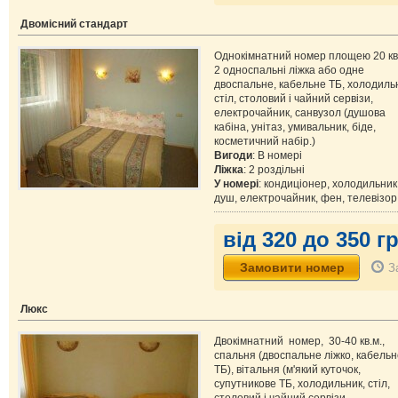
Двомісний стандарт
Однокімнатний номер площею 20 кв.
2 односпальні ліжка або одне
двоспальне, кабельне ТБ, холодиль
стіл, столовий і чайний сервізи,
електрочайник, санвузол (душова
кабіна, унітаз, умивальник, біде,
косметичний набір.)
Вигоди
: В номері
Ліжка
: 2 роздільні
У номері
: кондиціонер, холодильник
душ, електрочайник, фен, телевізор
від 320 до 350 гр
З
Люкс
Двокімнатний номер, 30-40 кв.м.,
спальня (двоспальне ліжко, кабельн
ТБ), вітальня (м'який куточок,
супутникове ТБ, холодильник, стіл,