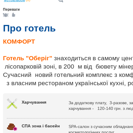
Фотоальбом
(6)
Переваги
Про готель
КОМФОРТ
Г
отель "О
беріг
"
знаходиться в самому цент
лісопарковій зоні, в 200 м від бювету міне
Сучасний новий готельний комплекс з ко
з власним рестораном української кухні, 
Харчування
За додаткову плату, 3-разове, з
харчування - 120-140 грн. з люд
СПА зона і басейн
SPA-салон з сучасним обладнан
косметологічних послуг