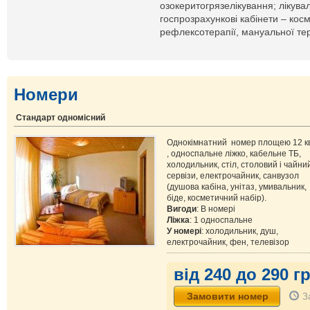
озокеритогрязелікування; лікува
госпрозрахункові кабінети – кос
рефлексотерапії, мануальної тер
Номери
Стандарт одномісний
Однокімнатний номер площею 12 кв
, односпальне ліжко, кабельне ТБ,
холодильник, стіл, столовий і чайни
сервізи, електрочайник, санвузол
(душова кабіна, унітаз, умивальник,
біде, косметичний набір).
Вигоди
: В номері
Ліжка
: 1 односпальне
У номері
: холодильник, душ,
електрочайник, фен, телевізор
від 240 до 290 гр
З