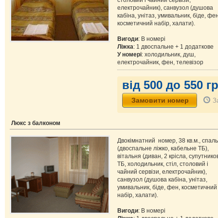
столовий і чайний сервізи,
електрочайник), санвузол (душова
кабіна, унітаз, умивальник, біде, фен
косметичний набір, халати).
Вигоди
: В номері
Ліжка
: 1 двоспальне + 1 додаткове
У номері
: холодильник, душ,
електрочайник, фен, телевізор
від 500 до 550 гр
З
Люкс з балконом
Двокімнатний номер, 38 кв.м., спал
(двоспальне ліжко, кабельне ТБ),
вітальня (диван, 2 крісла, супутнико
ТБ, холодильник, стіл, столовий і
чайний сервізи, електрочайник),
санвузол (душова кабіна, унітаз,
умивальник, біде, фен, косметичний
набір, халати).
Вигоди
: В номері