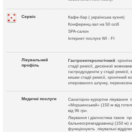
Сервіс
Кафе-бар ( українська кухня)
Конференц-зал на 50 осіб
SPA-салон
Інтернет послуги WI - FI
Лікувальний
Гастроентерологічний
: хроніч
профіль
стадії ремісії, дискінезії жовчови
гастродуоденіти у стадії ремісії
кишки стадії ремісії, хронічний к
оперованого шлунку, перенесени
Медичні послуги
Санаторно-курортне лікування п
«Моршинський» (150 м від готелю
від 96 грн.
Лікування і діагностика також п
бальнеогрязездравниці (150 м) з
функціонують лікувальні відділе