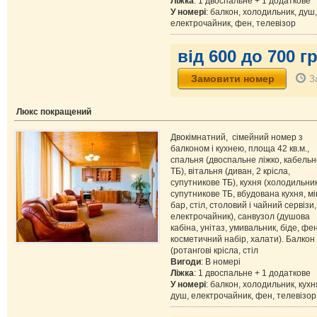
Ліжка
: 1 двоспальне + 1 додаткове
У номері
: балкон, холодильник, душ,
електрочайник, фен, телевізор
від 600 до 700 гр
З
Люкс покращений
Двокімнатний, сімейний номер з
балконом і кухнею, площа 42 кв.м.,
спальня (двоспальне ліжко, кабельн
ТБ), вітальня (диван, 2 крісла,
супутникове ТБ), кухня (холодильник
супутникове ТБ, вбудована кухня, мі
бар, стіл, столовий і чайний сервізи,
електрочайник), санвузол (душова
кабіна, унітаз, умивальник, біде, фен
косметичний набір, халати). Балкон
(ротангові крісла, стіл
Вигоди
: В номері
Ліжка
: 1 двоспальне + 1 додаткове
У номері
: балкон, холодильник, кухн
душ, електрочайник, фен, телевізор