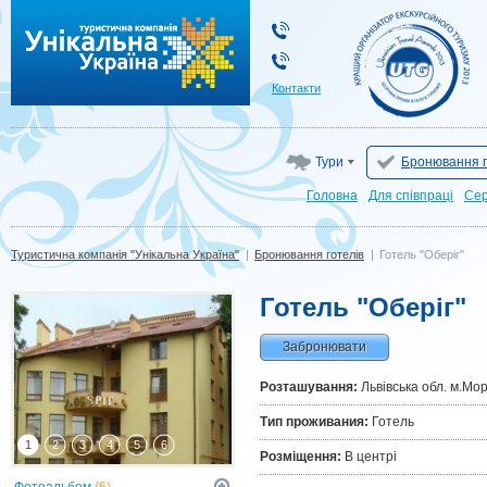
Туристична компанія "Унікальна Україна"
Контакти
Тури
Бронювання г
Головна
Для cпівпраці
Сер
Туристична компанія "Унікальна Україна"
|
Бронювання готелів
|
Готель "Оберіг"
Готель "Оберіг"
Забронювати
Розташування:
Львівська обл. м.Мо
Тип проживания:
Готель
1
2
3
4
5
6
Розміщення:
В центрі