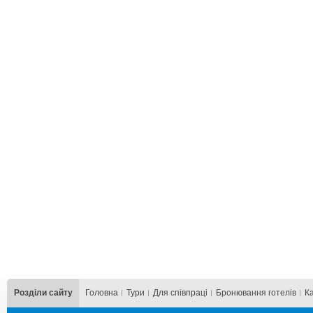
Розділи сайту
Головна
Тури
Для cпівпраці
Бронювання готелів
К