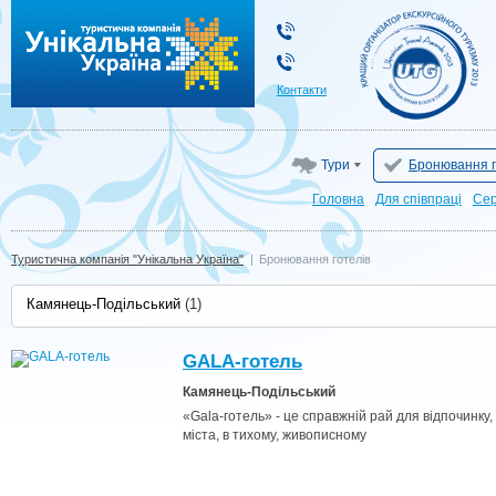
Туристична компанія "Унікальна Україна"
Контакти
Тури
Бронювання г
Головна
Для cпівпраці
Сер
Туристична компанія "Унікальна Україна"
|
Бронювання готелів
Камянець-Подільський
(1)
GALA-готель
Камянець-Подільський
«Gala-готель» - це справжній рай для відпочинку
міста, в тихому, живописному