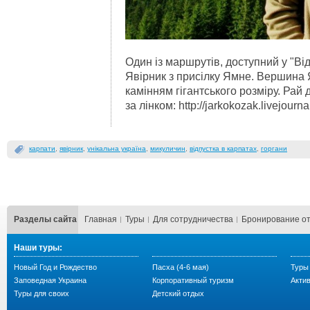
Один із маршрутів, доступний у "Ві
Явірник з присілку Ямне. Вершина Я
камінням гігантського розміру. Рай
за лінком: http://jarkokozak.livejour
карпати
,
явірник
,
унікальна україна
,
микуличин
,
відпустка в карпатах
,
горгани
Разделы сайта
Главная
Туры
Для сотрудничества
Бронирование о
Наши туры:
Новый Год и Рождество
Пасха (4-6 мая)
Туры
Заповедная Украина
Корпоративный туризм
Акти
Туры для своих
Детский отдых