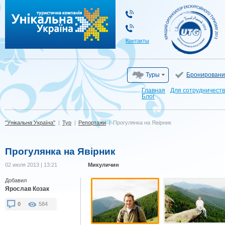
"Унікальна Україна"
Контакты
Туры
Бронировани
Главная
Для сотрудничест
Блог
"Унікальна Україна"
|
Тур
|
Репортажи
|
Прогулянка на Явірник
Прогулянка на Явірник
02 июля 2013 | 13:21
Микуличин
Добавил
Ярослав Козак
0
584