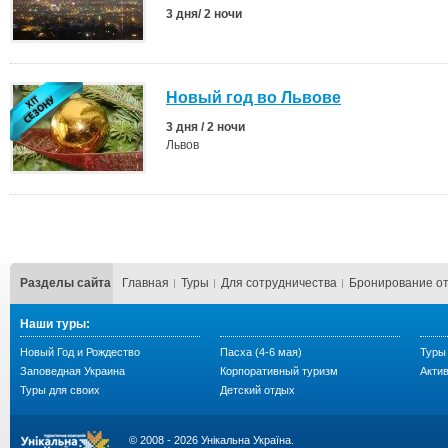
3 дня/ 2 ночи
Новый год во Львове
3 дня / 2 ночи
Львов
Разделы сайта
Главная
Туры
Для сотрудничества
Бронирование о
Наши туры:
Новый Год и Рождество
Пасха (4-6 мая)
Туры
Заповедная Украина
Корпоративный туризм
Акти
Туры для своих
Детский отдых
© 2008 - 2026 Унікальна Україна.