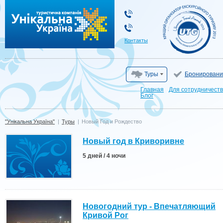
"Унікальна Україна"
Контакты
Туры
Бронировани
Главная
Для сотрудничест
Блог
"Унікальна Україна"
|
Туры
|
Новый Год и Рождество
Новый год в Криворивне
5 дней / 4 ночи
Новогодний тур - Впечатляющий
Кривой Рог