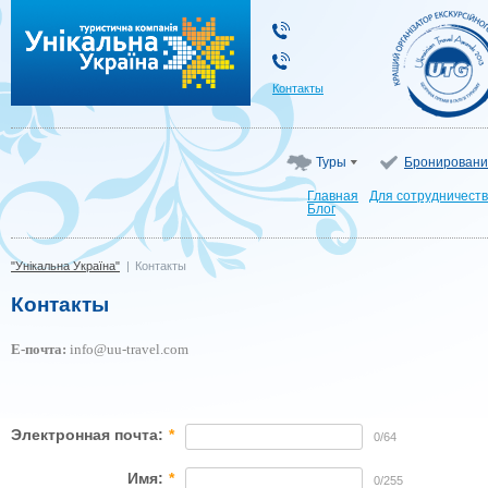
"Унікальна Україна"
Контакты
Туры
Бронировани
Главная
Для сотрудничест
Блог
"Унікальна Україна"
|
Контакты
Контакты
Е-почта:
info@uu-travel.com
Электронная почта:
*
0/64
Имя:
*
0/255