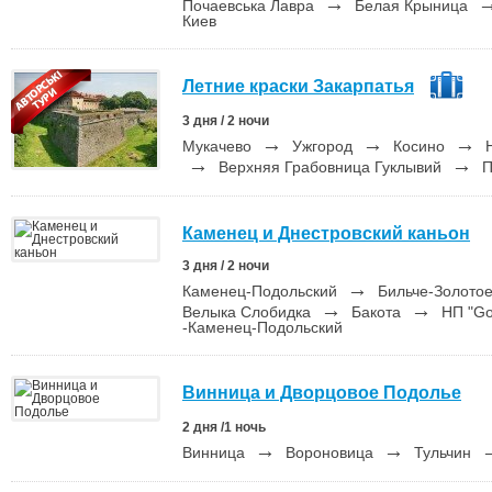
→
Почаевська Лавра
Белая Крыница
Киев
Летние краски Закарпатья
3 дня / 2 ночи
→
→
→
Мукачево
Ужгород
Косино
Н
→
→
Верхняя Грабовница Гуклывий
П
Каменец и Днестровский каньон
3 дня / 2 ночи
→
Каменец-Подольский
Бильче-Золото
→
→
Велыка Слобидка
Бакота
НП "Gо
-Каменец-Подольский
Винница и Дворцовое Подолье
2 дня /1 ночь
→
→
Винница
Вороновица
Тульчин