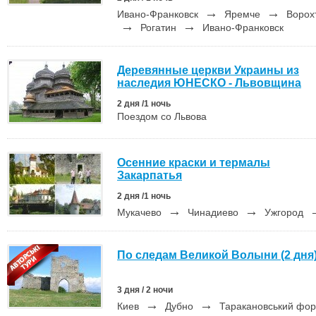
→
→
Ивано-Франковск
Яремче
Ворох
→
→
Рогатин
Ивано-Франковск
Деревянные церкви Украины из
наследия ЮНЕСКО - Львовщина
2 дня /1 ночь
Поездом со Львова
Осенние краски и термалы
Закарпатья
2 дня /1 ночь
→
→
Мукачево
Чинадиево
Ужгород
По следам Великой Волыни (2 дня
3 дня / 2 ночи
→
→
Киев
Дубно
Таракановський фо