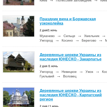
Киев
Полесский заповедник
Кие
Праздник вина и Боржавская
узкоколейка
2 дня/1 ночь
→
→
Мукачево
Сильце
Хмельник
→
→
→
Ужгород
Косино
Берегово
М
Деревянные церкви Украины из
наследия ЮНЕСКО - Закарпатье
2 дня /1 ночь
→
→
→
Ужгород
Невицкое
Ужок
Ко
→
Гуклывий
Воловец
Деревянные церкви Украины из
наследия ЮНЕСКО - Карпатский
регион
2 дня / 1 ночь