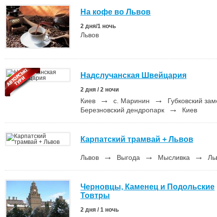
На кофе во Львов
2 дня/1 ночь
Львов
Надслучанская Швейцария
2 дня / 2 ночи
→
→
Киев
с. Маринин
Губковский за
→
Березновский дендропарк
Киев
Карпатский трамвай + Львов
→
→
→
Львов
Выгода
Мысливка
Ль
Черновцы, Каменец и Подольские
Товтры
2 дня / 1 ночь