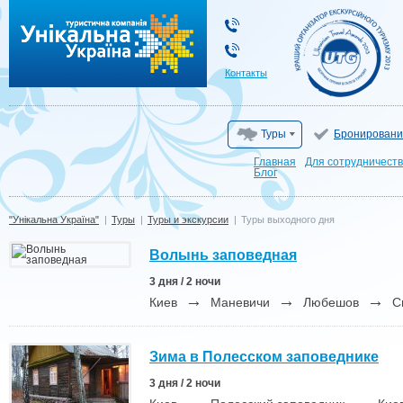
"Унікальна Україна"
Контакты
Туры
Бронировани
Главная
Для сотрудничест
Блог
"Унікальна Україна"
|
Туры
|
Туры и экскурсии
|
Туры выходного дня
Волынь заповедная
3 дня / 2 ночи
→
→
→
Киев
Маневичи
Любешов
С
Зима в Полесском заповеднике
3 дня / 2 ночи
→
→