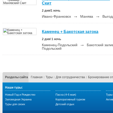
Скит
2 дня/1 ночь
→
→
Ивано-Франковск
Манява
Выго
Каменец + Бакотская затока
2 дня/ 1 ночь
→
Каменец-Подольский
Бакотский зали
Подольский
Разделы сайта
Главная
Туры
Для сотрудничества
Бронирование о
Наши туры:
Новый Год и Рождество
Пасха (4-6 мая)
Туры
Заповедная Украина
Корпоративный туризм
Акти
Туры для своих
Детский отдых