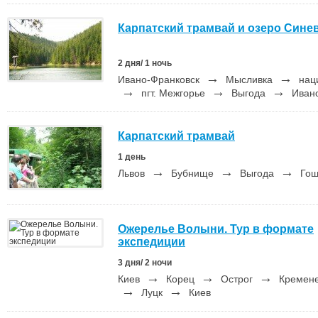
Карпатский трамвай и озеро Сине
2 дня/ 1 ночь
→
→
Ивано-Франковск
Мысливка
наци
→
→
→
пгт. Межгорье
Выгода
Ивано
Карпатский трамвай
1 день
→
→
→
Львов
Бубнище
Выгода
Го
Ожерелье Волыни. Тур в формате
экспедиции
3 дня/ 2 ночи
→
→
→
Киев
Корец
Острог
Кремен
→
→
Луцк
Киев