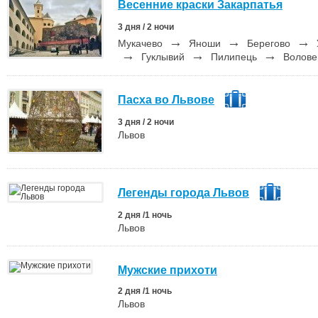
Весенние краски Закарпатья
3 дня / 2 ночи
→
→
→
Мукачево
Яноши
Берегово
→
→
→
Гуклывий
Пилипець
Волове
Пасха во Львове
3 дня / 2 ночи
Львов
Легенды города Львов
2 дня /1 ночь
Львов
Мужские прихоти
2 дня /1 ночь
Львов