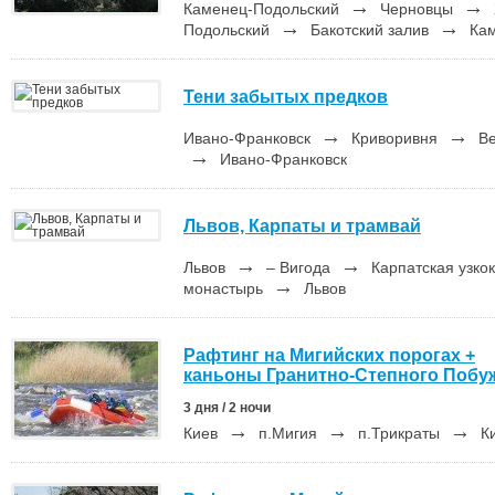
→
→
Каменец-Подольский
Черновцы
→
→
Подольский
Бакотский залив
Кам
Тени забытых предков
→
→
Ивано-Франковск
Криворивня
Ве
→
Ивано-Франковск
Львов, Карпаты и трамвай
→
→
Львов
– Вигода
Карпатская узко
→
монастырь
Львов
Рафтинг на Мигийских порогах +
каньоны Гранитно-Степного Побу
3 дня / 2 ночи
→
→
→
Киев
п.Мигия
п.Трикраты
К