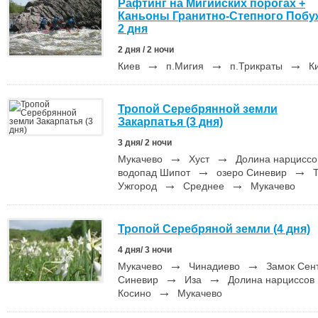
Рафтинг на Мигийских порогах +
Каньоны Гранитно-Степного Побу
2 дня
2 дня / 2 ночи
→
→
→
Киев
п.Мигия
п.Трикраты
К
Тропой Серебрянной земли
Закарпатья (3 дня)
3 дня/ 2 ночи
→
→
Мукачево
Хуст
Долина нарцисс
→
→
водопад Шипот
озеро Синевир
Т
→
→
Ужгород
Среднее
Мукачево
Тропой Серебряной земли (4 дня)
4 дня/ 3 ночи
→
→
Мукачево
Чинадиево
Замок Сен
→
→
Синевир
Иза
Долина нарциссов
→
Косино
Мукачево