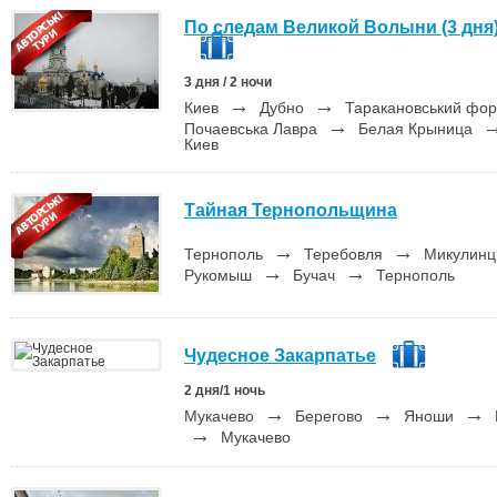
По следам Великой Волыни (3 дня
3 дня / 2 ночи
→
→
Киев
Дубно
Таракановський фо
→
Почаевська Лавра
Белая Крыница
Киев
Тайная Тернопольщина
→
→
Тернополь
Теребовля
Микулин
→
→
Рукомыш
Бучач
Тернополь
Чудесное Закарпатье
2 дня/1 ночь
→
→
→
Мукачево
Берегово
Яноши
→
Мукачево