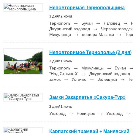
Неповторимая Тернопольщина
3 дня/ 2 ночи
→
→
→
Тернополь
Бучач
Язловец
Р
→
Джуринский водопад
Червоногородск
→
→
Микулинци
пещера Млынки
Тер
Неповторимое Тернополье (2 дня)
2 дня/ 1 ночь
→
→
Тернополь
Микулинцы
Бучач
→
"Над Стрыпой"
Джуринский водопад
→
→
→
замок
Устечко
Залещики
Те
Замки Закарпатья «Сакура-Тур»
2 дня/ 1 ночь
→
→
→
Ужгород
Невицкое
Ужгород
Карпатский трамвай + Манявский