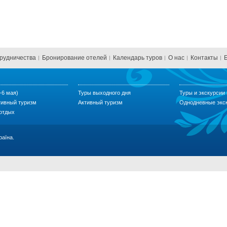
трудничества
Бронирование отелей
Календарь туров
О нас
Контакты
-6 мая)
Туры выходного дня
Туры и экскурсии 
тивный туризм
Активный туризм
Однодневные экс
 отдых
раїна.