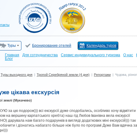
нтакты
Туры
Бронирование отелей
Календарь туров
Главная
Для сотрудничества
Сервис индивидуального туризма
О нас
Блог
Туры выходного дня
|
Тропой Серебряной земли (4 дня)
|
Репортажи
|
Чудова, різно
уже цікава екскурсія
ї землі (Мукачево)
Ю за цю подорож))) всі екскурсії дуже сподобались, особливо хочу відмітити
йом на вершину карпатського хребта) наш гід Любов Іванівна вела екскурсії
) дарувала нам багато подарунків в вигляді додаткових міні екскурсій))) так
обачити і дізнатись набагато більше ніж було по програмі Дуже Вам вдячна з
ні)))