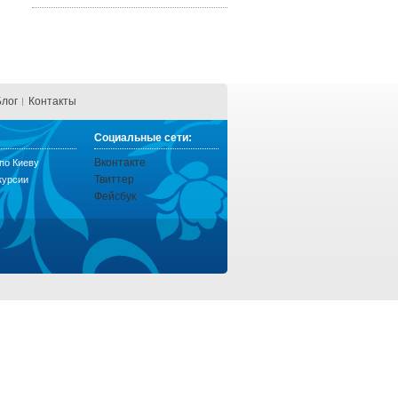
Блог
Контакты
Социальные сети:
Вконтакте
по Киеву
Твиттер
курсии
Фейсбук