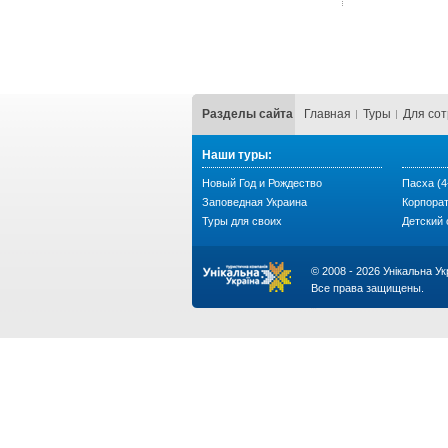
Разделы сайта
Главная
Туры
Для со
Наши туры:
Новый Год и Рождество
Пасха (4
Заповедная Украина
Корпора
Туры для своих
Детский
© 2008 - 2026 Унікальна Ук
Все права защищены.
...