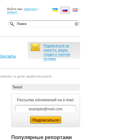
Войти как:
турагент
|
клиент
Подписаться на
новости, акции,
скидки и горячие
Контакты
путевки
планова та дуже цікава екскурсія
Tweet
Рассылка обновлений на e-mail:
а
Популярные репортажи