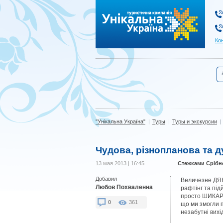
"Унікальна Україна"
Ко
"Унікальна Україна"
|
Туры
|
Туры и экскурсии
|
Чудова, різнопланова та д
13 мая 2013 | 16:45
Стежками Срібно
Добавил
Величезне ДЯКУ
Любов Похваленна
рафтінг та під
просто ШИКАРНО
0
361
що ми змогли п
незабутні вихід